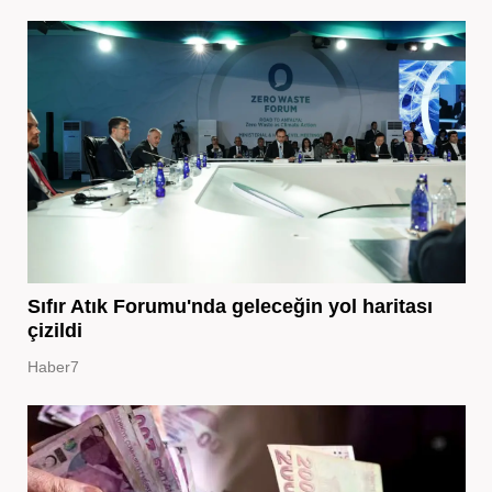
Sıfır Atık Forumu'nda geleceğin yol haritası
çizildi
Haber7