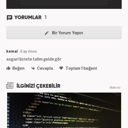
1
YORUMLAR
Bir Yorum Yapın
kemal
6 ay önce
asgari ücrete talim gelde gör
Beğen
Cevapla
Toplam
1
beğeni
İLGİNİZİ ÇEKEBİLİR
Makroo