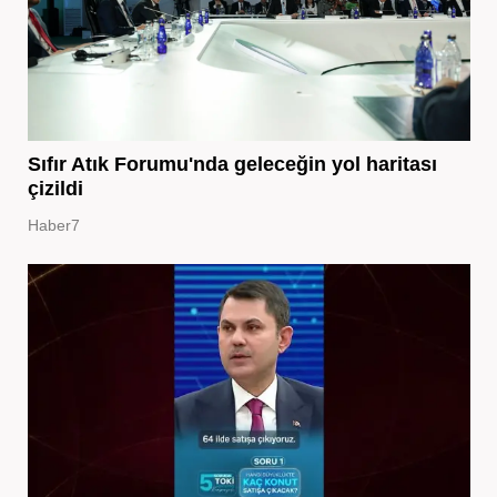
Sıfır Atık Forumu'nda geleceğin yol haritası
çizildi
Haber7