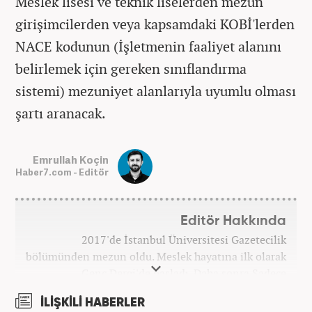
Meslek lisesi ve teknik liselerden mezun
girişimcilerden veya kapsamdaki KOBİ'lerden
NACE kodunun (İşletmenin faaliyet alanını
belirlemek için gereken sınıflandırma
sistemi) mezuniyet alanlarıyla uyumlu olması
şartı aranacak.
Emrullah Koçin
Haber7.com - Editör
Editör Hakkında
2017'de İstanbul Üniversitesi Gazetecilik
bölümünden mezun oldu. Meslek hayatına ilk olarak
Genç Dergi'de başladı. Daha sonra Sadece
haber.com'da internet haberciliğine başladı. 2019
İLİŞKİLİ HABERLER
yılında Haber7.com ailesine dahil olan Koçin,