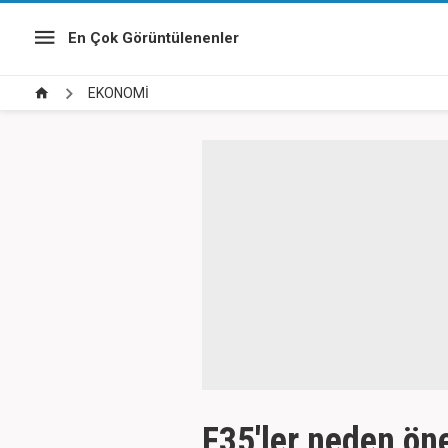
En Çok Görüntülenenler
EKONOMİ
F35'ler neden öne