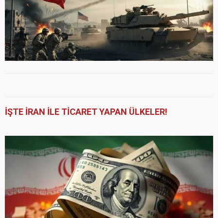
İŞTE İRAN İLE TİCARET YAPAN ÜLKELER!