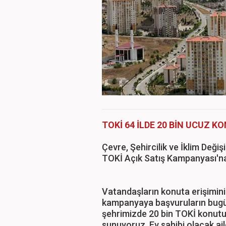
TOKİ 64 İLDE 20 BİN UCUZ K
Çevre, Şehircilik ve İklim Deği
TOKİ Açık Satış Kampanyası'na
Vatandaşların konuta erişimini 
kampanyaya başvuruların bugün
şehrimizde 20 bin TOKİ konutun
sunuyoruz. Ev sahibi olacak aile