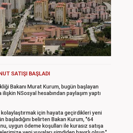
ONUT SATIŞI BAŞLADI
şikliği Bakanı Murat Kurum, bugün başlayan
 ilişkin NSosyal hesabından paylaşım yaptı
kolaylaştırmak için hayata geçirdikleri yeni
 başladığını belirten Bakan Kurum, "64
u, uygun ödeme koşulları ile kurasız satışa
lerimize yeni yuvaları şimdiden hayırlı olsun."