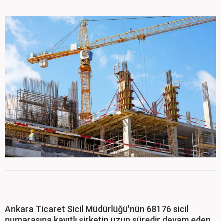
Ankara Ticaret Sicil Müdürlüğü'nün 68176 sicil
numarasına kayıtlı şirketin uzun süredir devam eden