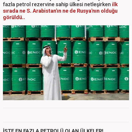
fazla petrol rezervine sahip ülkesi netleşirken
ilk
sırada ne S. Arabistan'ın ne de Rusya'nın olduğu
görüldü..
İŞTE EN FAZLA PETROLÜ OLAN ÜLKELER!