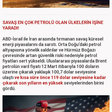
SAVAŞ EN ÇOK PETROLÜ OLAN ÜLKELERİN İŞİNE
YARADI!
ABD-İsrail ile İran arasında tırmanan savaş küresel
enerji piyasalarını da sarstı. Orta Doğu’daki petrol
altyapısına yönelik saldırılar ve Hürmüz Boğazı
çevresinde artan güvenlik riski nedeniyle petrol
fiyatları sert yükseldi. Uluslararası piyasalarda Brent
petrolün varil fiyatı 12 Mart itibarıyla 100 doların
üzerine çıkarak yaklaşık 100,7 dolar seviyesine
ulaştı
ve kısa süre önce 119 dolar seviyesine kadar
çıkarak son yılların en yüksek
seviyelerinden birini
gördü.