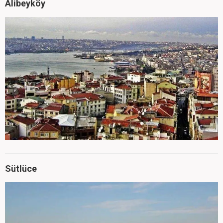
Alibeyköy
Sütlüce