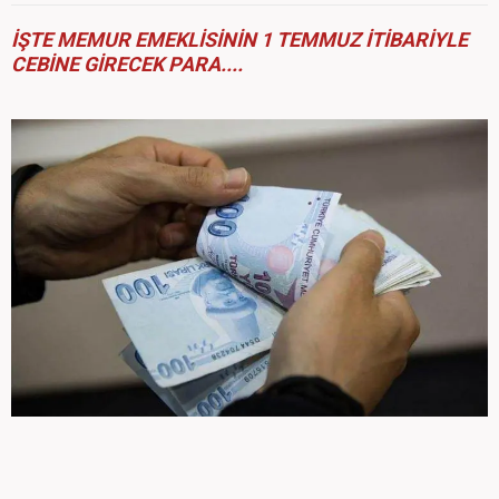
İŞTE MEMUR EMEKLİSİNİN 1 TEMMUZ İTİBARİYLE
CEBİNE GİRECEK PARA....