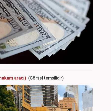
akam aracı)
(Görsel temsilidir)