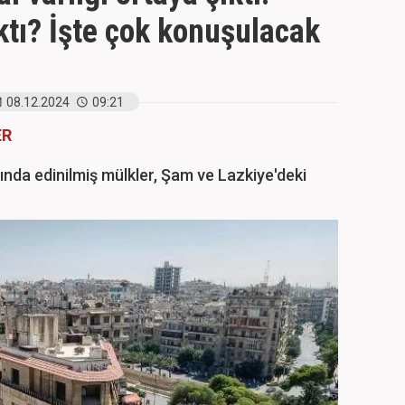
ktı? İşte çok konuşulacak
08.12.2024
09:21
ER
ında edinilmiş mülkler, Şam ve Lazkiye'deki