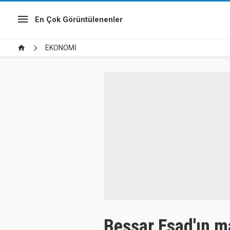
En Çok Görüntülenenler
EKONOMİ
Beşşar Esad'ın mal