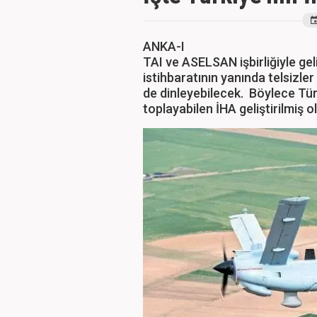
ANKA-I
TAI ve ASELSAN işbirliğiyle ge
istihbaratının yanında telsizle
de dinleyebilecek. Böylece Türk
toplayabilen İHA geliştirilmiş o