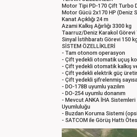
Motor Tipi PD-170 Çift Turbo D
Motor Gücü 2x170 HP (Deniz Se
Kanat Açıklığı 24 m
Azami Kalkış Ağırlığı 3300 kg
Taarruz/Deniz Karakol Görevi 7
Sinyal İstihbaratı Görevi 150 kg
SİSTEM ÖZELLİKLERİ
- Tam otonom operasyon
- Çift yedekli otomatik uçuş ko
- Çift yedekli otomatik kalkış v
- Çift yedekli elektrik güç üret
- Çift yedekli şifrelenmiş sayısal
- DO-178B uyumlu yazılım
- DO-254 uyumlu donanım
- Mevcut ANKA İHA Sistemleri i
Uyumluluğu
- Buzdan Koruma Sistemi (ops
- SATCOM ile Görüş Hattı Ötes