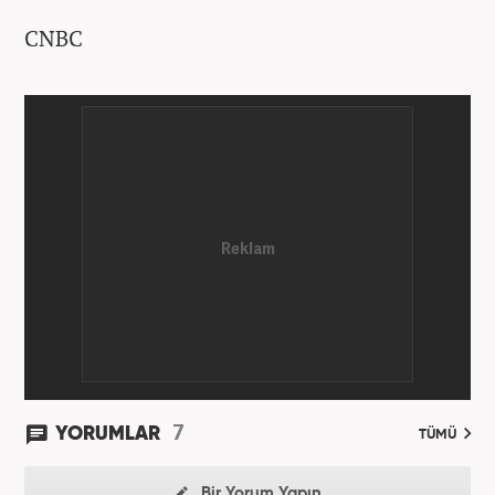
CNBC
7
YORUMLAR
TÜMÜ
Bir Yorum Yapın