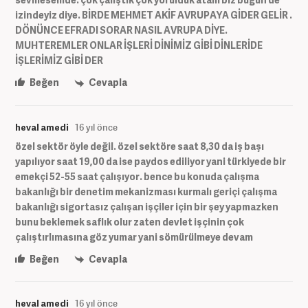
izindeyiz diye. BİRDE MEHMET AKİF AVRUPAYA GİDER GELİR .
DÖNÜNCE EFRADI SORAR NASIL AVRUPA DİYE.
MUHTEREMLER ONLAR İŞLERİ DİNİMİZ GİBİ DİNLERİDE
İŞLERİMİZ GİBİ DER
Beğen
Cevapla
heval amedi
16 yıl önce
özel sektör öyle değil. özel sektöre saat 8,30 da iş başı
yapılıyor saat 19,00 da ise paydos ediliyor yani türkiyede bir
emekçi 52-55 saat çalışıyor. bence bu konuda çalışma
bakanlığı bir denetim mekanizması kurmalı geriçi çalışma
bakanlığı sigortasız çalışan işçiler için bir şey yapmazken
bunu beklemek saflık olur zaten devlet işçinin çok
çalıştırlımasına göz yumar yani sömürülmeye devam
Beğen
Cevapla
heval amedi
16 yıl önce