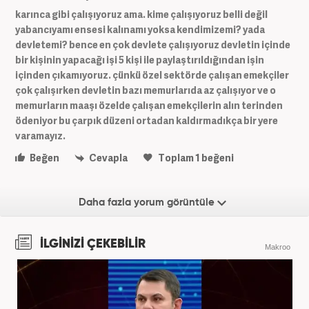
karınca gibi çalışıyoruz ama. kime çalışıyoruz belli değil
yabancıyamı ensesi kalınamı yoksa kendimizemi? yada
devletemi? bence en çok devlete çalışıyoruz devletin içinde
bir kişinin yapacağı işi 5 kişi ile paylaştırıldığından işin
içinden çıkamıyoruz. çünkü özel sektörde çalışan emekçiler
çok çalışırken devletin bazı memurlarıda az çalışıyor ve o
memurların maaşı özelde çalışan emekçilerin alın terinden
ödeniyor bu çarpık düzeni ortadan kaldırmadıkça bir yere
varamayız.
Beğen
Cevapla
Toplam
1
beğeni
Daha fazla yorum görüntüle
İLGİNİZİ ÇEKEBİLİR
Makroo