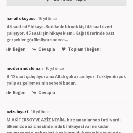
ismail okuyucu
16 yıl önce
45 saat mi ? hikaye. Bu ülkede birçok kişi 45 saat üzeri
çalışıyor. 45 saat işin hikaye kısmı. Kağıt üzerinde bazı
gerçekler görülmüyor sadece...
Beğen
Cevapla
Toplam
1
beğeni
modern müslüman
16 yıl önce
8-12 saat çalışılıyor ama Allah çok az anılıyor. Türkiyenin çok
çalıp az gelişmesinin sebebi budur.
Beğen
Cevapla
azizuluyurt
16 yıl önce
M.AKİF ERSOY VE AZİZ NESİN.. bir zamanlar hep tatil vardı
ülkemizde aziz nesinde inde bi hikayesi var ne kadar
sevmesemde. çok çalıştık çok yorulduk atam biz bugün de