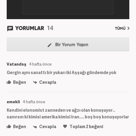
14
YORUMLAR
TÜMÜ
Bir Yorum Yapın
Vatandsş
4 hafta önce
Gergin aynı sanattı bir yukarı iki Aşşağı gündemde yok
Beğen
Cevapla
emekli
4 hafta önce
Kendini elonomist zanneden ve ağzı olan konuşuyor..
sanırsın ki kimisi amerika kimisi iran.... boş boş konuşuyorlar
Beğen
Cevapla
Toplam
2
beğeni