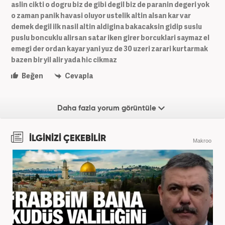
aslin cikti o dogru biz de gibi degil biz de paranin degeri yok
o zaman panik havasi oluyor ustelik altin alsan kar var
demek degil ilk nasil altin aldigina bakacaksin gidip suslu
puslu boncuklu alirsan satar iken girer borcuklari saymaz el
emegi der ordan kayar yani yuz de 30 uzeri zarari kurtarmak
bazen bir yil alir yada hic cikmaz
Beğen
Cevapla
Daha fazla yorum görüntüle
İLGİNİZİ ÇEKEBİLİR
Makroo