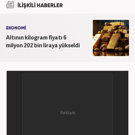
kuruluşlarında ekonomi alanında sayısız özel haber
İLİŞKİLİ HABERLER
ve röportajlar yaptı. 2026'dan beri ekonominin
nabzını tutan ve ses getiren çalışmalarını Haber7’de
sürdürüyor. ‎
EKONOMİ
Altının kilogram fiyatı 6
milyon 202 bin liraya yükseldi