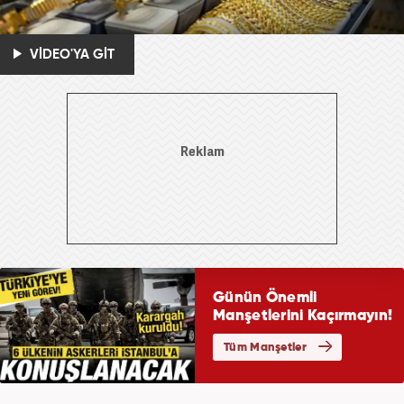
VİDEO'YA GİT