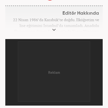
Editör Hakkında
22 Nisan 1986’da Karabük’te doğdu. İlköğretim ve
lise eğitimini İstanbul’da tamamladı. Anadolu
Üniversitesi iktisat Fakültesi’nde Kamu Yönetimi
okudu. Gazetecilik mesleğine 2021 yılında başladı.
Çalışma hayatına Haber7.com bünyesindeki
Gezelim.com seyahat sitesinde devam etmektedir.