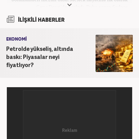
Genç Dergi'de başladı. Daha sonra Sadece
haber.com'da internet haberciliğine başladı. 2019
İLİŞKİLİ HABERLER
yılında Haber7.com ailesine dahil olan Koçin,
''Ekonomi ve Otomobil Editörü'' olarak meslek
hayatına devam etmektedir.
EKONOMİ
Petrolde yükseliş, altında
baskı: Piyasalar neyi
fiyatlıyor?