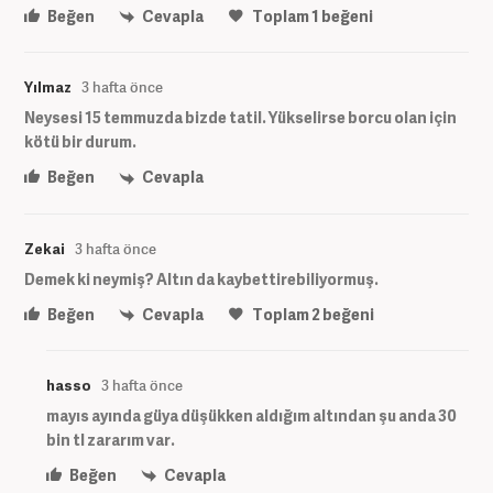
Beğen
Cevapla
Toplam
1
beğeni
Yılmaz
3 hafta önce
Neysesi 15 temmuzda bizde tatil. Yükselirse borcu olan için
kötü bir durum.
Beğen
Cevapla
Zekai
3 hafta önce
Demek ki neymiş? Altın da kaybettirebiliyormuş.
Beğen
Cevapla
Toplam
2
beğeni
hasso
3 hafta önce
mayıs ayında güya düşükken aldığım altından şu anda 30
bin tl zararım var.
Beğen
Cevapla