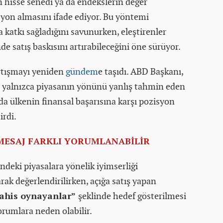
ın hisse senedi ya da endekslerin değer
syon almasını ifade ediyor. Bu yöntemi
 katkı sağladığını savunurken, eleştirenler
de satış baskısını artırabileceğini öne sürüyor.
artışmayı yeniden
gündem
e taşıdı. ABD Başkanı,
rı yalnızca piyasanın yönünü yanlış tahmin eden
nda ülkenin finansal başarısına karşı pozisyon
irdi.
MESAJ FARKLI YORUMLANABİLİR
indeki piyasalara yönelik iyimserliği
rak değerlendirilirken, açığa satış yapan
bahis oynayanlar”
şeklinde hedef gösterilmesi
orumlara neden olabilir.