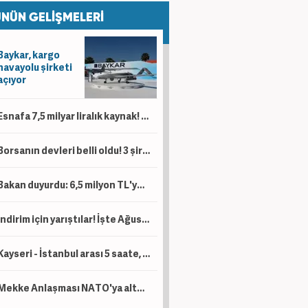
NÜN GELİŞMELERİ
Baykar, kargo
havayolu şirketi
açıyor
Esnafa 7,5 milyar liralık kaynak! 'Kesintisiz bir şekilde desteklemeye devam'
Borsanın devleri belli oldu! 3 şirketin piyasa değeri 1 trilyon lirayı aştı
Bakan duyurdu: 6,5 milyon TL'ye kadar destek sağlanacak!
İndirim için yarıştılar! İşte Ağustos ayı kampanyalı sıfır otomobil fiyatları!
Kayseri - İstanbul arası 5 saate, Kayseri - Ankara arası da 1 saat 45 dakikaya düşecek!
Mekke Anlaşması NATO'ya alternatif bir yapı değil!