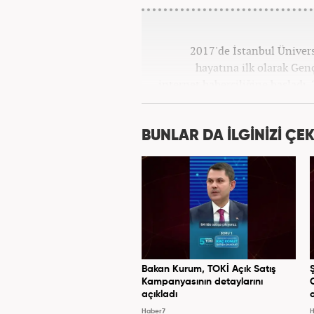
2017'de İstanbul Üniver
hayatına ilk olarak Gen
internet haberciliğine başladı.
''Ekonomi ve Otomobil E
BUNLAR DA İLGİNİZİ ÇEK
Bakan Kurum, TOKİ Açık Satış
Kampanyasının detaylarını
açıkladı
Haber7
H