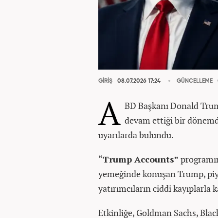
GİRİŞ
08.07.2026 17:24
GÜNCELLEME
A
BD Başkanı Donald Trump
devam ettiği bir dönemde
uyarılarda bulundu.
“Trump Accounts”
programın
yemeğinde konuşan Trump, piya
yatırımcıların ciddi kayıplarla k
Etkinliğe, Goldman Sachs, Blac