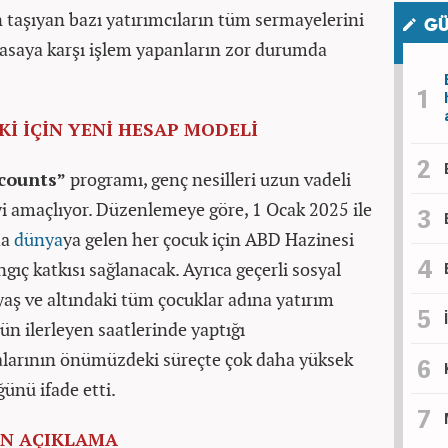
n taşıyan bazı yatırımcıların tüm sermayelerini
GÜ
iyasaya karşı işlem yapanların zor durumda
Kİ İÇİN YENİ HESAP MODELİ
counts”
programı, genç nesilleri uzun vadeli
 amaçlıyor. Düzenlemeye göre, 1 Ocak 2025 ile
da
dünya
ya gelen her çocuk için ABD Hazinesi
gıç katkısı sağlanacak. Ayrıca geçerli sosyal
aş ve altındaki tüm çocuklar adına yatırım
ün ilerleyen saatlerinde yaptığı
larının önümüzdeki süreçte çok daha yüksek
ünü ifade etti.
EN AÇIKLAMA