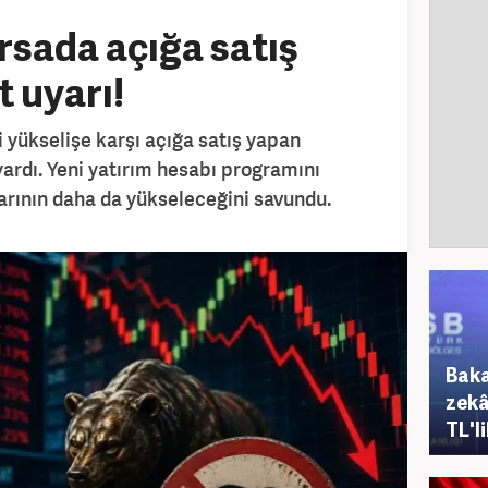
sada açığa satış
t uyarı!
 yükselişe karşı açığa satış yapan
uyardı. Yeni yatırım hesabı programını
arının daha da yükseleceğini savundu.
Baka
zekâ
TL'l