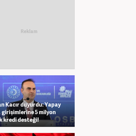
n Kacır duyurdu: Yapay
 girişimlerine 5 milyon
ik kredi desteği!