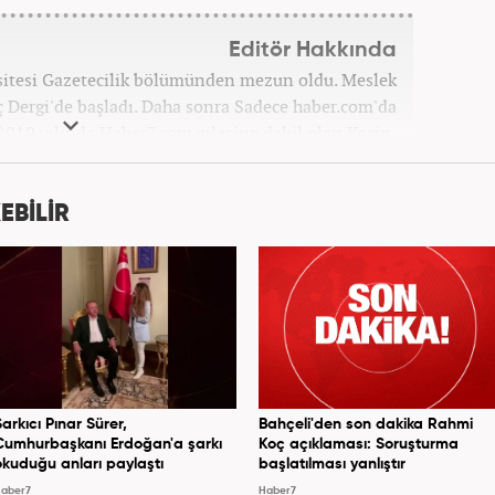
Editör Hakkında
sitesi Gazetecilik bölümünden mezun oldu. Meslek
ç Dergi'de başladı. Daha sonra Sadece haber.com'da
 2019 yılında Haber7.com ailesine dahil olan Koçin,
ditörü'' olarak meslek hayatına devam etmektedir.
EBİLİR
Şarkıcı Pınar Sürer,
Bahçeli'den son dakika Rahmi
Cumhurbaşkanı Erdoğan'a şarkı
Koç açıklaması: Soruşturma
okuduğu anları paylaştı
başlatılması yanlıştır
aber7
Haber7