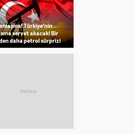
anlaşma! Türkiye'nin
sına servet akacak! Bir
den daha petrol sürprizi