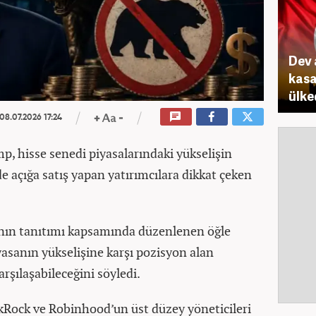
Dev 
kasa
ülke
08.07.2026 17:24
, hisse senedi piyasalarındaki yükselişin
 açığa satış yapan yatırımcılara dikkat çeken
ın tanıtımı kapsamında düzenlenen öğle
sanın yükselişine karşı pozisyon alan
arşılaşabileceğini söyledi.
kRock ve Robinhood’un üst düzey yöneticileri