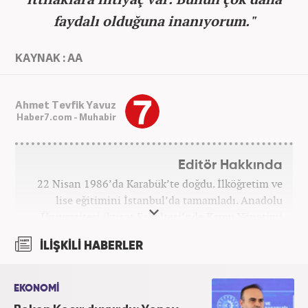
faydalı olduğuna inanıyorum."
KAYNAK : AA
Ahmet Tevfik Yavuz
Haber7.com - Muhabir
Editör Hakkında
22 Nisan 1986’da Karabük’te doğdu. İlköğretim ve
lise eğitimini İstanbul’da tamamladı. Anadolu
Üniversitesi iktisat Fakültesi’nde Kamu Yönetimi
okudu. Gazetecilik mesleğine 2021 yılında başladı.
İLİŞKİLİ HABERLER
Çalışma hayatına Haber7.com bünyesindeki
Gezelim.com seyahat sitesinde devam etmektedir.
EKONOMİ