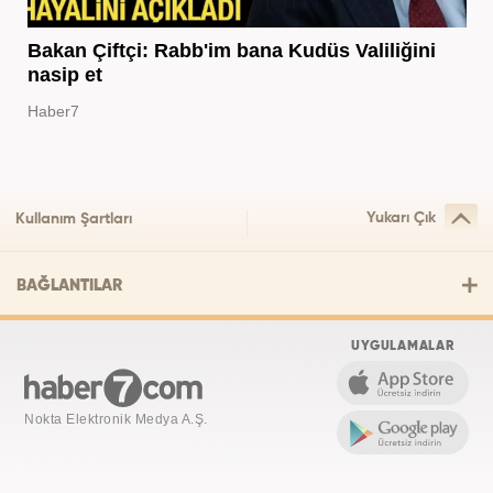
Bakan Çiftçi: Rabb'im bana Kudüs Valiliğini
nasip et
Haber7
Yukarı Çık
Kullanım Şartları
BAĞLANTILAR
UYGULAMALAR
Nokta Elektronik Medya A.Ş.