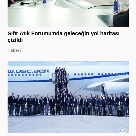
Sıfır Atık Forumu'nda geleceğin yol haritası
çizildi
Haber7