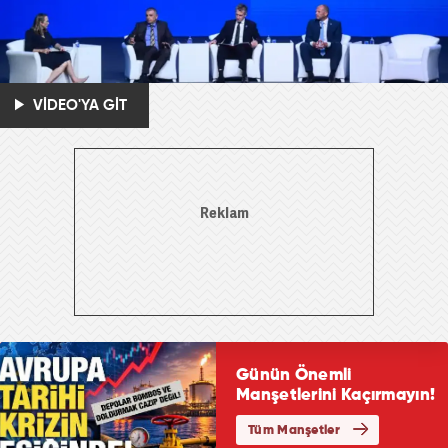
VİDEO'YA GİT