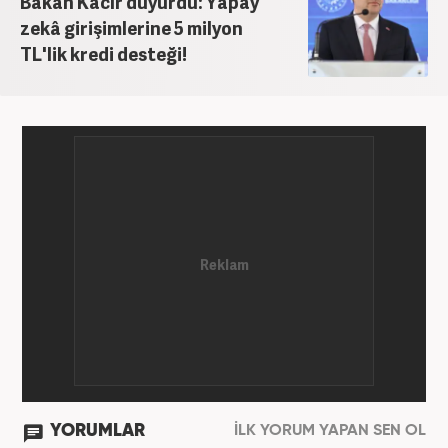
Bakan Kacır duyurdu: Yapay
zekâ girişimlerine 5 milyon
TL'lik kredi desteği!
YORUMLAR
İLK YORUM YAPAN SEN OL