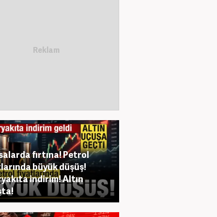
salarda fırtına! Petrol
tlarında büyük düşüş!
yakıta indirim! Altın
ta!