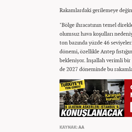
Rakamlardaki gerilemeye değine
"Bölge ihracatının temel direkle
olumsuz hava koşulları nedeniyl
ton bazında yüzde 46 seviyele
dönemi, özellikle Antep fıstığ
bekleniyor. İnşallah verimli 
de 2027 döneminde bu rakamlar
KAYNAK:
AA