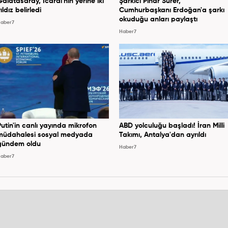
Galatasaray, Icardi'nin yerine iki
Şarkıcı Pınar Sürer,
ıldız belirledi
Cumhurbaşkanı Erdoğan'a şarkı
okuduğu anları paylaştı
aber7
Haber7
Putin'in canlı yayında mikrofon
ABD yolculuğu başladı! İran Milli
müdahalesi sosyal medyada
Takımı, Antalya'dan ayrıldı
gündem oldu
Haber7
aber7