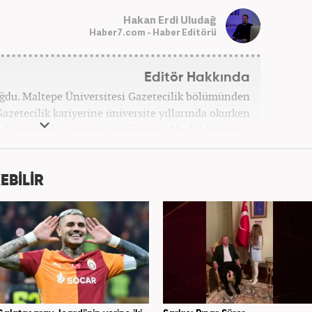
Hakan Erdi Uludağ
Haber7.com - Haber Editörü
Editör Hakkında
oğdu. Maltepe Üniversitesi Gazetecilik bölümünden
azetecilik kariyerine üniversite yıllarında okurken
ak Gazetecilik kariyerini sürdürüyor. Meslek hayatına
bağlı Haber7.com'da 'Editör' olarak devam ediyor.
EBİLİR