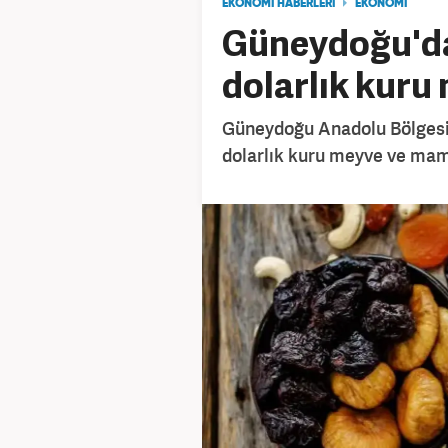
EKONOMİ HABERLERİ
EKONOMİ
Güneydoğu'da
dolarlık kuru
Güneydoğu Anadolu Bölgesi'n
dolarlık kuru meyve ve mamul