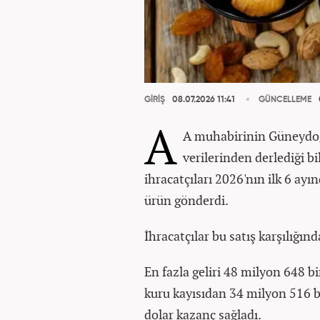
GİRİŞ
08.07.2026 11:41
GÜNCELLEME
A
A muhabirinin Güneydoğu
verilerinden derlediği b
ihracatçıları 2026'nın ilk 6 ay
ürün gönderdi.
İhracatçılar bu satış karşılığın
En fazla geliri 48 milyon 648 b
kuru kayısıdan 34 milyon 516 b
dolar kazanç sağladı.