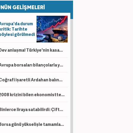
NÜN GELİŞMELERİ
Avrupa'da durum
kritik: Tarihte
böylesi görülmedi
Dev anlaşma! Türkiye'nin kasasına servet akacak! Bir ülkeden daha petrol sürprizi
Avrupa borsaları bilançolarla yükseldi! İngiltere negatif ayrıştı
Coğrafi işaretli Ardahan balında hasat başladı!
2008 krizini bilen ekonomistten kritik uyarı! Çöküş kapıda
Binlerce liraya satabilirdi: Çiftçi ürünlerini ücretsiz dağıttı!
Borsa günü yükselişle tamamladı! En çok kazandıran belli oldu