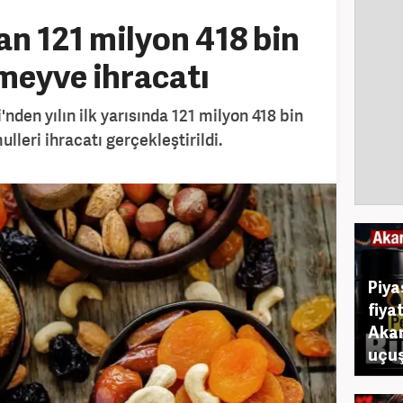
n 121 milyon 418 bin
 meyve ihracatı
den yılın ilk yarısında 121 milyon 418 bin
leri ihracatı gerçekleştirildi.
Piya
fiya
Akar
uçuş