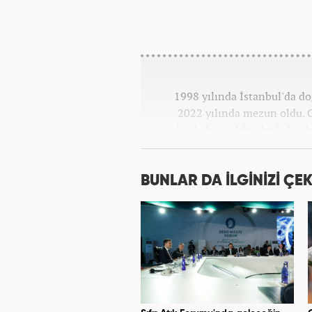
1998 yılında İstanbul'da d
2022 yılında mezun oldu. G
başladı. 4 yıldır aktif olar
Kanal 7 Medya Grubu'na 
BUNLAR DA İLGİNİZİ ÇEK