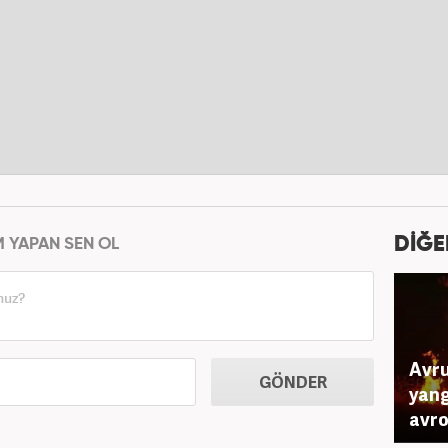
DİĞE
M YAPAN SEN OL
Avru
GÖNDER
yang
avro