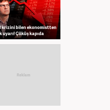
 krizini bilen ekonomistten
ik uyarı! Çöküş kapıda