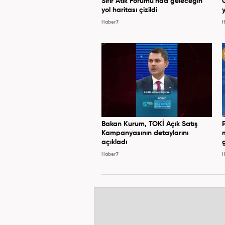
Sıfır Atık Forumu'nda geleceğin
yol haritası çizildi
y
Haber7
H
Bakan Kurum, TOKİ Açık Satış
Kampanyasının detaylarını
açıkladı
Haber7
H