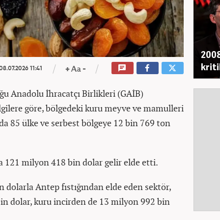
2008
krit
08.07.2026 11:41
 Anadolu İhracatçı Birlikleri (GAİB)
ilgilere göre, bölgedeki kuru meyve ve mamulleri
ında 85 ülke ve serbest bölgeye 12 bin 769 ton
da 121 milyon 418 bin dolar gelir elde etti.
in dolarla Antep fıstığından elde eden sektör,
in dolar, kuru incirden de 13 milyon 992 bin