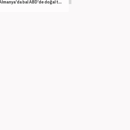
Almanya'da bal ABD'de doğal taş Hindistan'da çikolata! 80 ülkenin pazar raporu yayımlandı