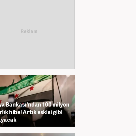
a Bankası'ndan 100 milyon
lık hibe! Artık eskisi gibi
ayacak