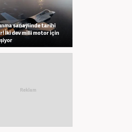
nma sanayiinde tarihi
! İki dev milli motor için
eşiyor