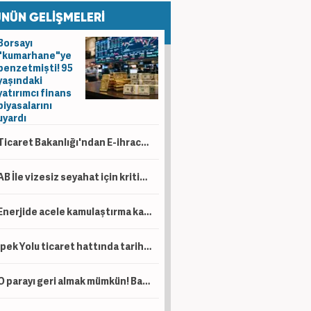
NÜN GELİŞMELERİ
Borsayı
"kumarhane"ye
benzetmişti! 95
yaşındaki
yatırımcı finans
piyasalarını
uyardı
Ticaret Bakanlığı'ndan E-ihracat hamlesi! Helal pazardan vergi düzenlemelerine kadar!
AB İle vizesiz seyahat için kritik adım! Kalan 6 kriter için çalışma başlatıldı
Enerjide acele kamulaştırma kararı!
İpek Yolu ticaret hattında tarihi gün! Bakan Bolat'tan rekor paylaşımı
O parayı geri almak mümkün! Bakanlıktan erken rezervasyon uyarısı