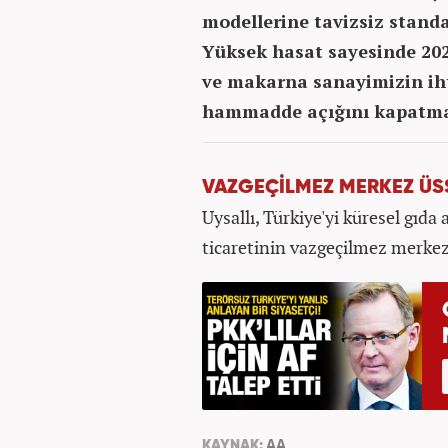
modellerine tavizsiz standa
Yüksek hasat sayesinde 202
ve makarna sanayimizin iht
hammadde açığını kapatmakl
VAZGEÇİLMEZ MERKEZ ÜS
Uysallı, Türkiye'yi küresel gıda 
ticaretinin vazgeçilmez merkez
KAYNAK:
AA