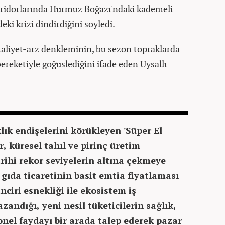
 koridorlarında Hürmüz Boğazı'ndaki kademeli
ki krizi dindirdiğini söyledi.
 maliyet-arz denkleminin, bu sezon topraklarda
bereketiyle göğüslediğini ifade eden Uysallı
lık endişelerini körükleyen 'Süper El
r, küresel tahıl ve pirinç üretim
arihi rekor seviyelerin altına çekmeye
 gıda ticaretinin basit emtia fiyatlaması
nciri esnekliği ile ekosistem iş
zandığı, yeni nesil tüketicilerin sağlık,
yonel faydayı bir arada talep ederek pazar