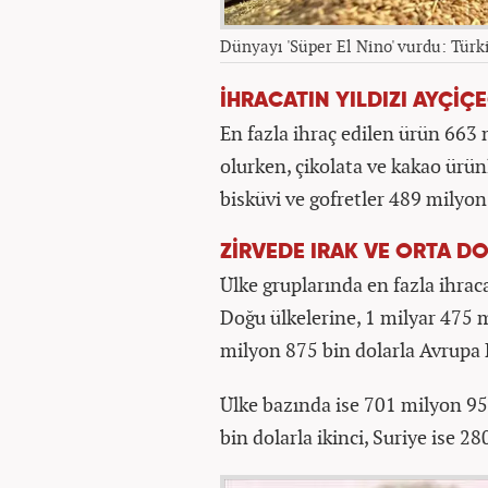
Dünyayı 'Süper El Nino' vurdu: Türki
İHRACATIN YILDIZI AYÇİ
En fazla ihraç edilen ürün 663
olurken, çikolata ve kakao ürünl
bisküvi ve gofretler 489 milyon
ZİRVEDE IRAK VE ORTA D
Ülke gruplarında en fazla ihrac
Doğu ülkelerine, 1 milyar 475 m
milyon 875 bin dolarla Avrupa Bi
Ülke bazında ise 701 milyon 95
bin dolarla ikinci, Suriye ise 2