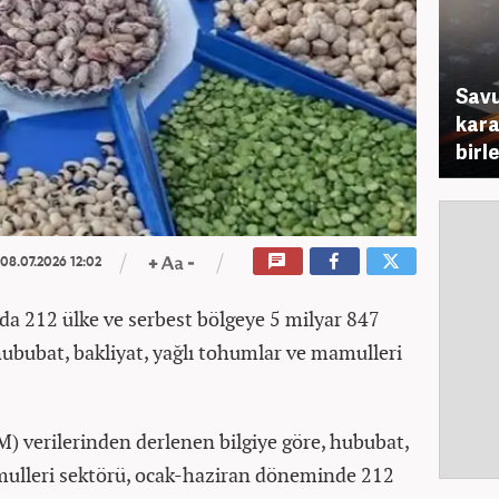
Savu
karar
birl
08.07.2026 12:02
ında 212 ülke ve serbest bölgeye 5 milyar 847
hububat, bakliyat, yağlı tohumlar ve mamulleri
İM) verilerinden derlenen bilgiye göre, hububat,
amulleri sektörü, ocak-haziran döneminde 212