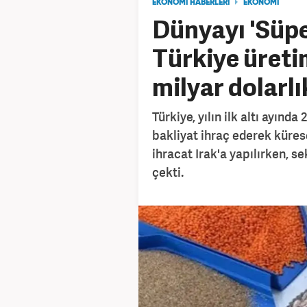
EKONOMİ HABERLERİ
EKONOMİ
Dünyayı 'Süpe
Türkiye üreti
milyar dolarlı
Türkiye, yılın ilk altı ayınd
bakliyat ihraç ederek küres
ihracat Irak'a yapılırken, s
çekti.