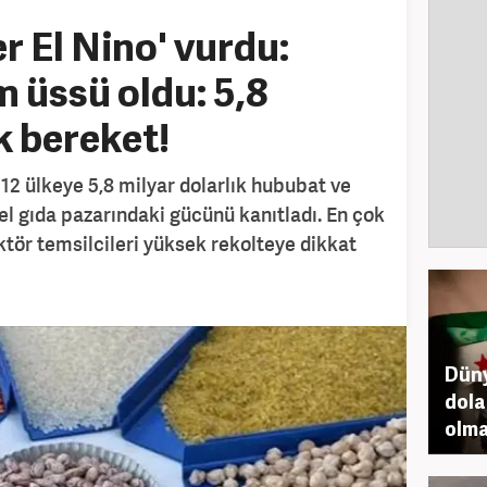
r El Nino' vurdu:
m üssü oldu: 5,8
k bereket!
a 212 ülkeye 5,8 milyar dolarlık hububat ve
el gıda pazarındaki gücünü kanıtladı. En çok
ektör temsilcileri yüksek rekolteye dikkat
Düny
dolar
olm