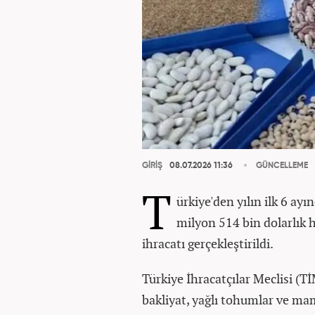
GİRİŞ
08.07.2026 11:36
GÜNCELLEME
T
ürkiye'den yılın ilk 6 ay
milyon 514 bin dolarlık 
ihracatı gerçekleştirildi.
Türkiye İhracatçılar Meclisi (T
bakliyat, yağlı tohumlar ve m