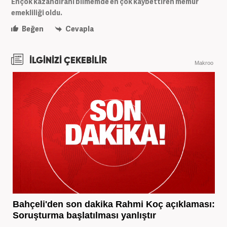
Ençok kazandıranı bilmemde en çok kaybettiren memur
emekliliği oldu.
Beğen
Cevapla
İLGİNİZİ ÇEKEBİLİR
Makroo
Bahçeli'den son dakika Rahmi Koç açıklaması:
Soruşturma başlatılması yanlıştır