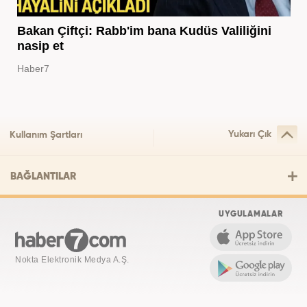
Bakan Çiftçi: Rabb'im bana Kudüs Valiliğini
nasip et
Haber7
Yukarı Çık
Kullanım Şartları
BAĞLANTILAR
UYGULAMALAR
Nokta Elektronik Medya A.Ş.