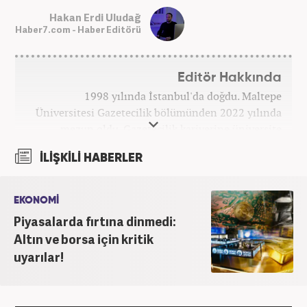
Hakan Erdi Uludağ
Haber7.com - Haber Editörü
Editör Hakkında
1998 yılında İstanbul'da doğdu. Maltepe
Üniversitesi Gazetecilik bölümünden 2022 yılında
mezun oldu. Gazetecilik kariyerine üniversite
yıllarında okurken başladı. 4 yıldır aktif olarak
İLİŞKİLİ HABERLER
Gazetecilik kariyerini sürdürüyor. Meslek hayatına
Kanal 7 Medya Grubu'na bağlı Haber7.com'da
'Editör' olarak devam ediyor.
EKONOMİ
Piyasalarda fırtına dinmedi:
Altın ve borsa için kritik
uyarılar!