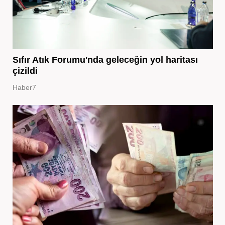
Sıfır Atık Forumu'nda geleceğin yol haritası
çizildi
Haber7