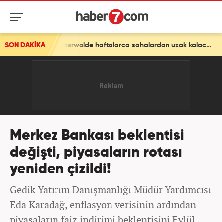
SON DAKİKA
Sturm Graz maçında sakatlanmıştı! Oosterwolde haftalarca sahalardan uzak kalacak
Merkez Bankası beklentisi
değişti, piyasaların rotası
yeniden çizildi!
Gedik Yatırım Danışmanlığı Müdür Yardımcısı
Eda Karadağ, enflasyon verisinin ardından
piyasaların faiz indirimi beklentisini Eylül