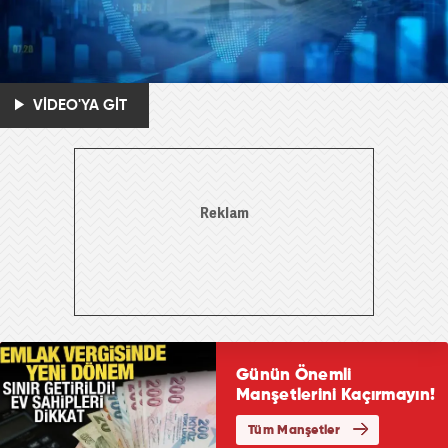
VİDEO'YA GİT