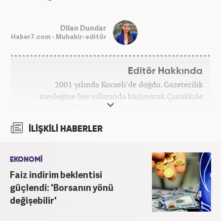
Dilan Dundar
Haber7.com - Muhabir-editör
Editör Hakkında
2001 yılında Kocaeli'de doğdu. Gazetecilik
mesleğine lise yıllarında başlayarak Çanakkale
Onsekiz Mart Üniversitesi Gazetecilik bölümünden
2023 yılında mezun oldu. 7 yıllık gazetecilik
İLİŞKİLİ HABERLER
hayatında sunucu, editör, muhabir gibi birçok
görevde bulundu. Meslek hayatına Haber7.com'da
'Özel Haberler Muhabiri' olarak devam etmektedir.
EKONOMİ
Faiz indirim beklentisi
güçlendi: 'Borsanın yönü
değişebilir'