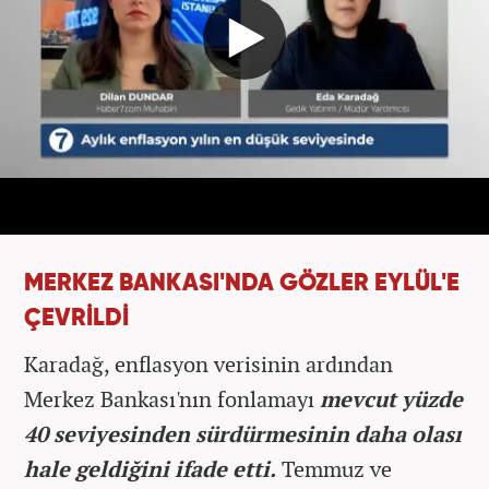
MERKEZ BANKASI'NDA GÖZLER EYLÜL'E
ÇEVRİLDİ
Karadağ, enflasyon verisinin ardından
Merkez Bankası'nın fonlamayı
mevcut yüzde
40 seviyesinden sürdürmesinin daha olası
hale geldiğini ifade etti.
Temmuz ve