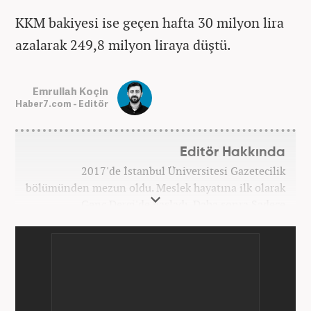
KKM bakiyesi ise geçen hafta 30 milyon lira
azalarak 249,8 milyon liraya düştü.
Emrullah Koçin
Haber7.com - Editör
Editör Hakkında
2017'de İstanbul Üniversitesi Gazetecilik
bölümünden mezun oldu. Meslek hayatına ilk olarak
Genç Dergi'de başladı. Daha sonra Sadece
haber.com'da internet haberciliğine başladı. 2019
yılında Haber7.com ailesine dahil olan Koçin,
''Ekonomi ve Otomobil Editörü'' olarak meslek
hayatına devam etmektedir.