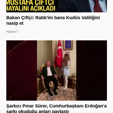
Bakan Çiftçi: Rabb'im bana Kudüs Valiliğini
nasip et
Haber7
Şarkıcı Pınar Sürer, Cumhurbaşkanı Erdoğan'a
şarkı okuduğu anları paylaştı