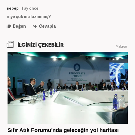
sebep
1 ay önce
niye çok mu lazımmış?
Beğen
Cevapla
İLGİNİZİ ÇEKEBİLİR
Makroo
Sıfır Atık Forumu'nda geleceğin yol haritası