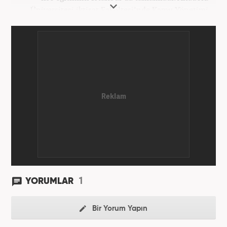
Üniversitesi iktisat Fakültesi’nde Kamu Yönetimi
okudu. Gazetecilik mesleğine 2021 yılında başladı.
Çalışma hayatına Haber7.com bünyesindeki
Gezelim.com seyahat sitesinde devam etmektedir.
1
YORUMLAR
Bir Yorum Yapın