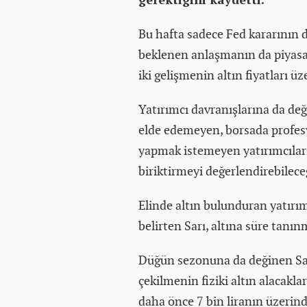
Bu hafta sadece Fed kararının 
beklenen anlaşmanın da piyasal
iki gelişmenin altın fiyatları üze
Yatırımcı davranışlarına da değ
elde edemeyen, borsada profesy
yapmak istemeyen yatırımcıların
biriktirmeyi değerlendirebilece
Elinde altın bulunduran yatırım
belirten Sarı, altına süre tanı
Düğün sezonuna da değinen Sarı
çekilmenin fiziki altın alacakl
daha önce 7 bin liranın üzerind