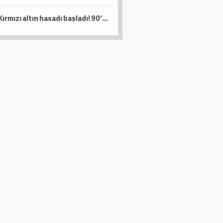
Kırmızı altın hasadı başladı! 90'dan fazla ülkeden talep var