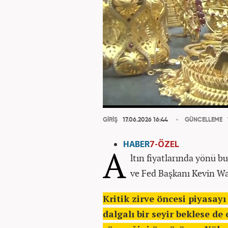
GİRİŞ
17.06.2026 16:44
GÜNCELLEME
HABER
7-ÖZEL
A
ltın fiyatlarında yönü b
ve Fed Başkanı Kevin Wa
Kritik zirve öncesi piyasay
dalgalı bir seyir beklese de