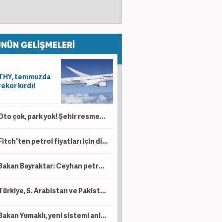
NÜN GELİŞMELERİ
THY, temmuzda
rekor kırdı!
Oto çok, park yok! Şehir resmen kaderine terk edildi
Fitch'ten petrol fiyatları için dikkat çeken tahmin
Bakan Bayraktar: Ceyhan petrol ticareti üssü olacak!
Türkiye, S. Arabistan ve Pakistan İmzayı attı! İşte üç ülkenin toplam savunma gücü....
Bakan Yumaklı, yeni sistemi anlattı: Plastik küpe gitti yerine elektronik takip geldi!