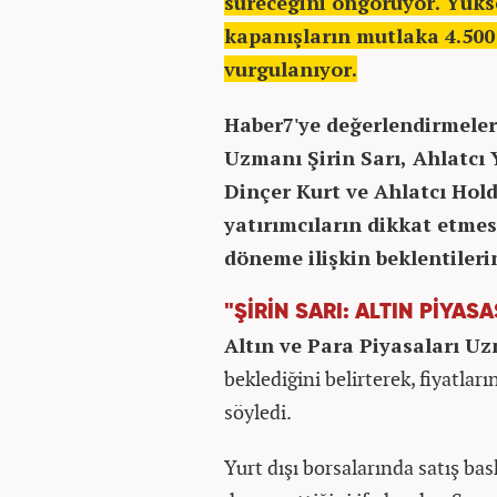
süreceğini öngörüyor. Yüks
kapanışların mutlaka 4.500 
vurgulanıyor.
Haber7'ye değerlendirmeler
Uzmanı Şirin Sarı, Ahlatcı
Dinçer Kurt ve Ahlatcı Hold
yatırımcıların dikkat etme
döneme ilişkin beklentilerin
"ŞİRİN SARI: ALTIN PİYAS
Altın ve Para Piyasaları Uz
beklediğini belirterek, fiyatla
söyledi.
Yurt dışı borsalarında satış ba