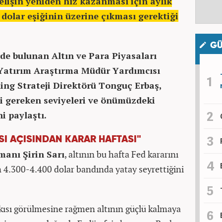
elişin yeniden hız kazanması için aylık
dolar eşiğinin üzerine çıkması gerektiği
GÜ
de bulunan Altın ve Para Piyasaları
 Yatırım Araştırma Müdür Yardımcısı
ing Strateji Direktörü Tonguç Erbaş,
si gereken seviyeleri ve önümüzdeki
i paylaştı.
ASI AÇISINDAN KARAR HAFTASI"
manı Şirin Sarı
, altının bu hafta Fed kararını
rın 4.300-4.400 dolar bandında yatay seyrettiğini
skısı görülmesine rağmen altının güçlü kalmaya