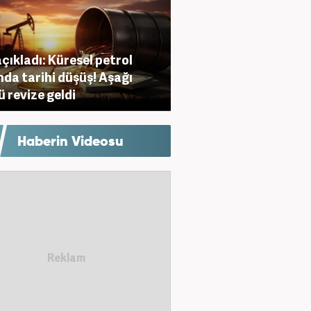
açıkladı: Küresel petrol
nda tarihi düşüş! Aşağı
ü revize geldi
Haberin Videosu