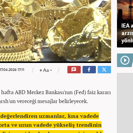
IEA 
arzı
yönl
17.06.2026 17:11
u hafta ABD Merkez Bankası'nın (Fed) faiz kararı
rsh'un vereceği mesajlar belirleyecek.
ı değerlendiren uzmanlar, kısa vadede
 orta ve uzun vadede yükseliş trendinin