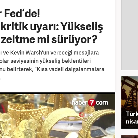
r Fed’de!
ritik uyarı: Yükseliş
üzeltme mi sürüyor?
rarı ve Kevin Warsh'un vereceği mesajlara
olar seviyesinin yükseliş beklentileri
nu belirterek, “Kısa vadeli dalgalanmalara
.
Türk
nisa