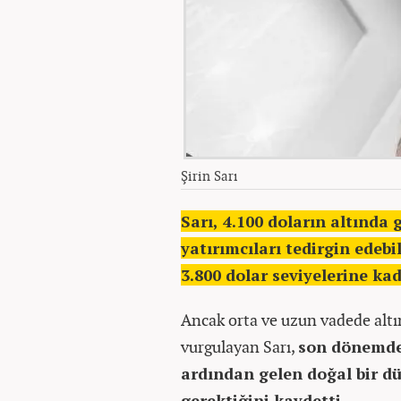
Şirin Sarı
Sarı, 4.100 doların altında
yatırımcıları tedirgin edebi
3.800 dolar seviyelerine ka
Ancak orta ve uzun vadede altı
vurgulayan Sarı,
son dönemde 
ardından gelen doğal bir d
gerektiğini kaydetti.