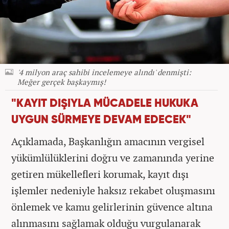
'4 milyon araç sahibi incelemeye alındı' denmişti:
Meğer gerçek başkaymış!
"KAYIT DIŞIYLA MÜCADELE HUKUKA
UYGUN SÜRMEYE DEVAM EDECEK"
Açıklamada, Başkanlığın amacının vergisel
yükümlülüklerini doğru ve zamanında yerine
getiren mükellefleri korumak, kayıt dışı
işlemler nedeniyle haksız rekabet oluşmasını
önlemek ve kamu gelirlerinin güvence altına
alınmasını sağlamak olduğu vurgulanarak