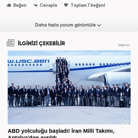
Beğen
Cevapla
Toplam
7
beğeni
Daha fazla yorum görüntüle
İLGİNİZİ ÇEKEBİLİR
Makroo
ABD yolculuğu başladı! İran Milli Takımı,
Antalya'dan ayrıldı