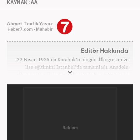
KAYNAK : AA
Ahmet Tevfik Yavuz
Haber7.com - Muhabir
Editör Hakkında
22 Nisan 1986’da Karabük’te doğdu. İlköğretim ve
lise eğitimini İstanbul’da tamamladı. Anadolu
Üniversitesi iktisat Fakültesi’nde Kamu Yönetimi
okudu. Gazetecilik mesleğine 2021 yılında başladı.
Çalışma hayatına Haber7.com bünyesindeki
Gezelim.com seyahat sitesinde devam etmektedir.