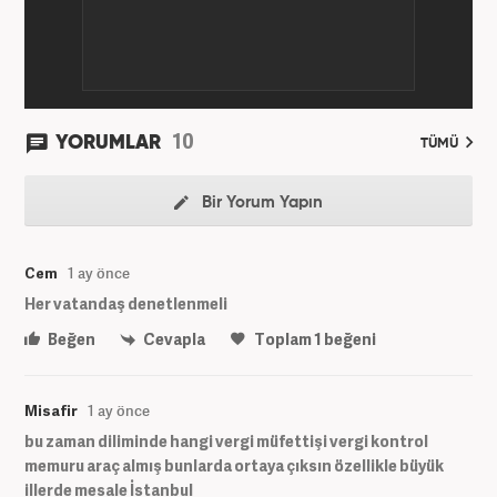
10
YORUMLAR
TÜMÜ
Bir Yorum Yapın
Cem
1 ay önce
Her vatandaş denetlenmeli
Beğen
Cevapla
Toplam
1
beğeni
Misafir
1 ay önce
bu zaman diliminde hangi vergi müfettişi vergi kontrol
memuru araç almış bunlarda ortaya çıksın özellikle büyük
illerde mesale İstanbul