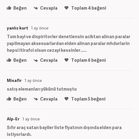
Beğen
Cevapla
Toplam
4
beğeni
yanlız kurt
1 ay önce
Tum bayi ve dispiritorler denetlensin aciktan alinan paralar
yapilmayan aksesuarlardan elden alinan paralar mhdurlarin
hepsi itirafci olsun cezayi kessinler.....
Beğen
Cevapla
Toplam
6
beğeni
Misafir
1 ay önce
satış elemanları yükünü tutmuştu
Beğen
Cevapla
Toplam
5
beğeni
Alp-Er
1 ay önce
Sıfır araç satan bayiler liste fiyatının dışında elden para
istiyorlardı.