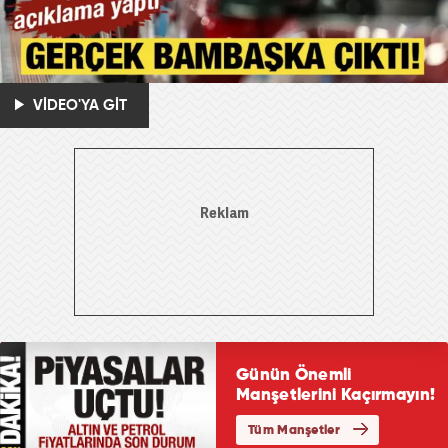
VİDEO'YA GİT