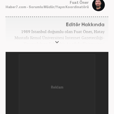
Fuat Öner
Haber7.com - Sorumlu Müdür/Yayın Koordinatörü
Editör Hakkında
1989 İstanbul doğumlu olan Fuat Öner, Hatay
Mustafa Kemal Üniversitesi İnternet Gazeteciliği-
Yayıncılığı ve Eskişehir Anadolu Üniversitesi
İşletme bölümlerinden mezun oldu. Marmara
Üniversitesi Sosyal Medya Yönetimi’nde yüksek
lisans Eğitimini tamamladı. Medya sektörüne 2008
yılında adım atan Öner, Star TV ve Habertürk
gazetelerinde çeşitli görevler üstlendi. 2012 yılında
Kanal7 Medya Grubu'na haber editörü olarak katılan
Öner, şu anda Haber7.com'da Yayın Koordinatörü
olarak görev yapmaktadır. Evli ve bir çocuk babasıdır.