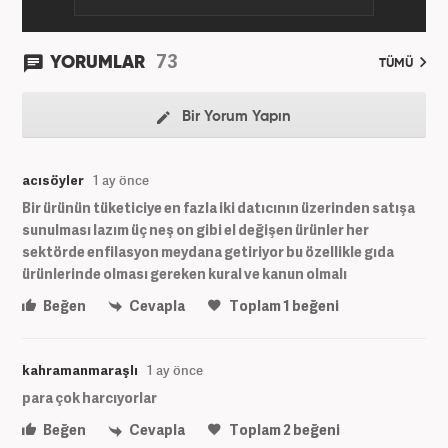
73
YORUMLAR
TÜMÜ
Bir Yorum Yapın
acısöyler
1 ay önce
Bir ürünün tüketiciye en fazla iki datıcının üzerinden satışa
sunulması lazım üç neş on gibi el değişen ürünler her
sektörde enfilasyon meydana getiriyor bu özellikle gıda
ürünlerinde olması gereken kural ve kanun olmalı
Beğen
Cevapla
Toplam
1
beğeni
kahramanmaraşlı
1 ay önce
para çok harcıyorlar
Beğen
Cevapla
Toplam
2
beğeni