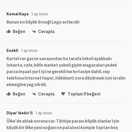
Kemal Kaya
1 ay önce
Bunun en büyük örneği Lego setlerdir
Beğen
Cevapla
Enekli
1 ay önce
Kartel var gazze savaşından bu tarafa teksil ayakkabı
lokanta, cafe, büfe market şubeli giyim magazaları yedek
parca inşaat yurt içi ne gerekli ise kırtasiye dahil, cep
telefonu internet hepsi , hükümeti zora düşürmek için isralin
ekmegine yag sürdü.
Beğen
Cevapla
Toplam
9
beğeni
Diyar'ıbekir'li
1 ay önce
Ülke'de ahlak sorunu var.Türkiye parası büyük olanlar için
küçük bir ülke yani soğanı ve patatesi komple toptan beş