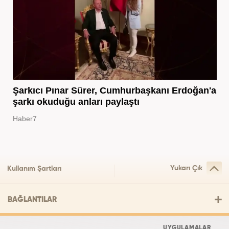
Şarkıcı Pınar Sürer, Cumhurbaşkanı Erdoğan'a
şarkı okuduğu anları paylaştı
Haber7
Yukarı Çık
Kullanım Şartları
BAĞLANTILAR
UYGULAMALAR