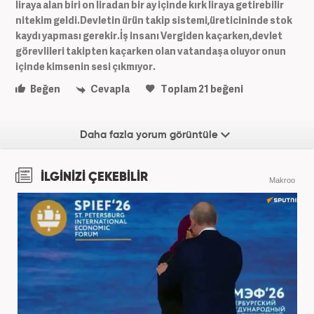
liraya alan biri on liradan bir ay içinde kırk liraya getirebilir
nitekim geldi.Devletin ürün takip sistemi,üreticininde stok
kaydı yapması gerekir.İş insanı Vergiden kaçarken,devlet
görevlileri takipten kaçarken olan vatandaşa oluyor onun
içinde kimsenin sesi çıkmıyor.
Beğen
Cevapla
Toplam
21
beğeni
Daha fazla yorum görüntüle
İLGİNİZİ ÇEKEBİLİR
Makroo