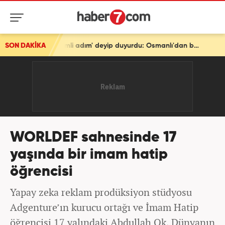
SON DAKİKA
Türkiye'den tarihi mesaj! Bakan Fidan 'En önemli adım' deyip duyurdu: Osmanlı'dan beri...
WORLDEF sahnesinde 17
yaşında bir imam hatip
öğrencisi
Yapay zeka reklam prodüksiyon stüdyosu
Adgenture’ın kurucu ortağı ve İmam Hatip
öğrencisi 17 yalındaki Abdullah Ok, Dünyanın