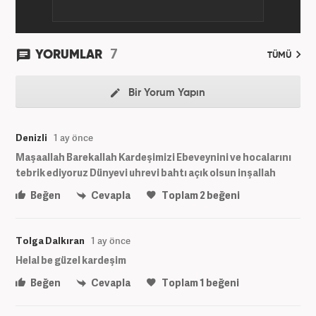
7
YORUMLAR
TÜMÜ
Bir Yorum Yapın
Denizli
1 ay önce
Maşaallah Barekallah Kardeşimizi Ebeveynini ve hocalarını
tebrik ediyoruz Dünyevi uhrevi bahtı açık olsun inşallah
Beğen
Cevapla
Toplam
2
beğeni
Tolga Dalkıran
1 ay önce
Helal be güzel kardeşim
Beğen
Cevapla
Toplam
1
beğeni