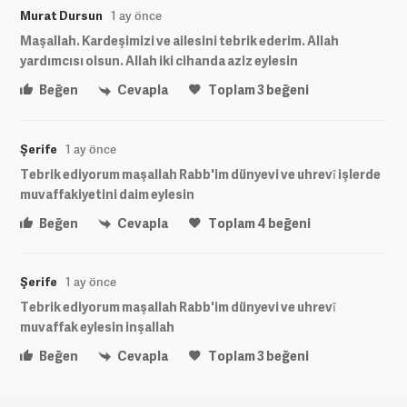
Murat Dursun
1 ay önce
Maşallah. Kardeşimizi ve ailesini tebrik ederim. Allah
yardımcısı olsun. Allah iki cihanda aziz eylesin
Beğen
Cevapla
Toplam
3
beğeni
Şerife
1 ay önce
Tebrik ediyorum maşallah Rabb'im dünyevi ve uhrevî işlerde
muvaffakiyetini daim eylesin
Beğen
Cevapla
Toplam
4
beğeni
Şerife
1 ay önce
Tebrik ediyorum maşallah Rabb'im dünyevi ve uhrevî
muvaffak eylesin inşallah
Beğen
Cevapla
Toplam
3
beğeni