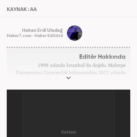
KAYNAK : AA
Hakan Erdi Uludağ
Haber7.com - Haber Editörü
Editör Hakkında
1998 yılında İstanbul'da doğdu. Maltepe
Üniversitesi Gazetecilik bölümünden 2022 yılında
mezun oldu. Gazetecilik kariyerine üniversite
yıllarında okurken başladı. 4 yıldır aktif olarak
Gazetecilik kariyerini sürdürüyor. Meslek hayatına
Kanal 7 Medya Grubu'na bağlı Haber7.com'da
'Editör' olarak devam ediyor.