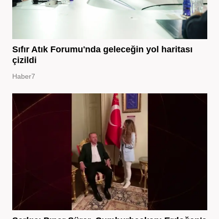
Sıfır Atık Forumu'nda geleceğin yol haritası
çizildi
Haber7