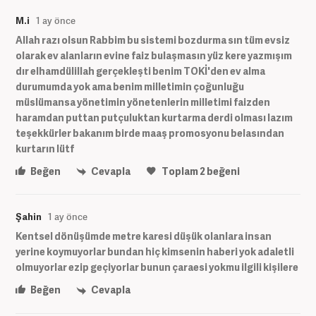
M.i
1 ay önce
Allah razı olsun Rabbim bu sistemi bozdurma sın tüm evsiz
olarak ev alanların evine faiz bulaşmasın yüz kere yazmışım
dır elhamdülillah gerçekleşti benim TOKİ'den ev alma
durumumda yok ama benim milletimin çoğunluğu
müslümansa yönetimin yönetenlerin milletimi faizden
haramdan puttan putçuluktan kurtarma derdi olması lazım
teşekkürler bakanım birde maaş promosyonu belasından
kurtarın lütf
Beğen
Cevapla
Toplam
2
beğeni
Şahin
1 ay önce
Kentsel dönüşümde metre karesi düşük olanlara insan
yerine koymuyorlar bundan hiç kimsenin haberi yok adaletli
olmuyorlar ezip geçiyorlar bunun çaraesi yokmu ilgili kişilere
Beğen
Cevapla