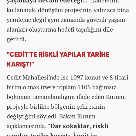
yaşamaya devam edeceği..."
ifadelerini
kullanarak, dönüşüm projesinin yalnızca bina
yenileme değil aynı zamanda güvenli yaşam
alanları oluşturma hedefi taşıdığını dile
getirdi.
"CEDİT'TE RİSKLİ YAPILAR TARİHE
KARIŞTI"
Cedit Mahallesi'nde ise 1097 konut ve 8 ticari
birim olmak üzere toplam 1105 bağımsız
bölümün tamamlandığını ifade eden Kurum,
projeyle birlikte bölgenin çehresinin
değiştiğini söyledi. Bakan Kurum
açıklamasında,
"Dar sokaklar, riskli
yapılar tarihe karıştı. İzmit'in