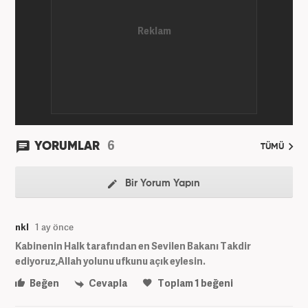
6
YORUMLAR
TÜMÜ
Bir Yorum Yapın
nkl
1 ay önce
Kabinenin Halk tarafından en Sevilen Bakanı Takdir
ediyoruz,Allah yolunu ufkunu açık eylesin.
Beğen
Cevapla
Toplam
1
beğeni