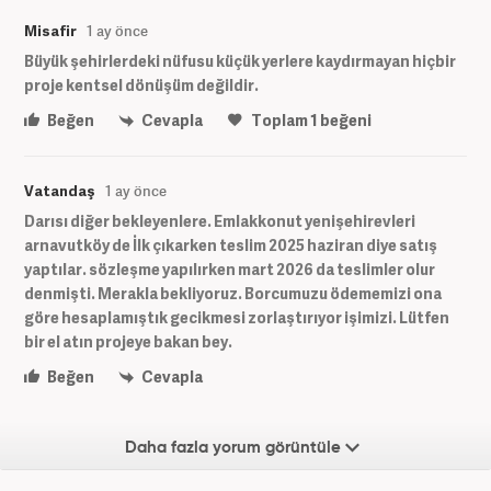
Misafir
1 ay önce
Büyük şehirlerdeki nüfusu küçük yerlere kaydırmayan hiçbir
proje kentsel dönüşüm değildir.
Beğen
Cevapla
Toplam
1
beğeni
Vatandaş
1 ay önce
Darısı diğer bekleyenlere. Emlakkonut yenişehirevleri
arnavutköy de İlk çıkarken teslim 2025 haziran diye satış
yaptılar. sözleşme yapılırken mart 2026 da teslimler olur
denmişti. Merakla bekliyoruz. Borcumuzu ödememizi ona
göre hesaplamıştık gecikmesi zorlaştırıyor işimizi. Lütfen
bir el atın projeye bakan bey.
Beğen
Cevapla
Daha fazla yorum görüntüle