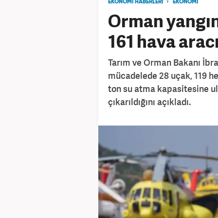
EKONOMİ HABERLERİ
EKONOMİ
Orman yangınl
161 hava aracı
Tarım ve Orman Bakanı İbra
mücadelede 28 uçak, 119 hel
ton su atma kapasitesine ula
çıkarıldığını açıkladı.