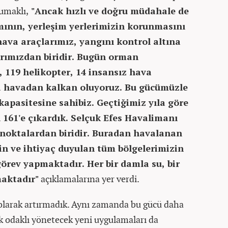
Yumaklı,
"Ancak hızlı ve doğru müdahale de
mının, yerleşim yerlerimizin korunmasını
ava araçlarımız, yangını kontrol altına
rımızdan biridir. Bugün orman
, 119 helikopter, 14 insansız hava
a havadan kalkan oluyoruz. Bu gücümüzle
apasitesine sahibiz. Geçtiğimiz yıla göre
 161'e çıkardık. Selçuk Efes Havalimanı
 noktalardan biridir. Buradan havalanan
nin ve ihtiyaç duyulan tüm bölgelerimizin
örev yapmaktadır. Her bir damla su, bir
maktadır"
açıklamalarına yer verdi.
olarak artırmadık. Aynı zamanda bu gücü daha
sk odaklı yönetecek yeni uygulamaları da