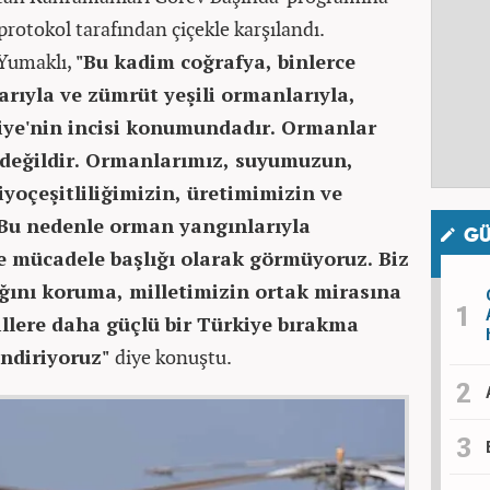
protokol tarafından çiçekle karşılandı.
Yumaklı,
"Bu kadim coğrafya, binlerce
alarıyla ve zümrüt yeşili ormanlarıyla,
kiye'nin incisi konumundadır. Ormanlar
 değildir. Ormanlarımız, suyumuzun,
yoçeşitliliğimizin, üretimimizin ve
 Bu nedenle orman yangınlarıyla
GÜ
le mücadele başlığı olarak görmüyoruz. Biz
ğını koruma, milletimizin ortak mirasına
llere daha güçlü bir Türkiye bırakma
endiriyoruz"
diye konuştu.