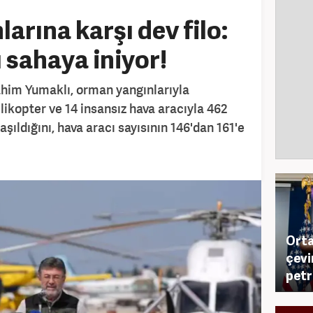
arına karşı dev filo:
 sahaya iniyor!
him Yumaklı, orman yangınlarıyla
ikopter ve 14 insansız hava aracıyla 462
şıldığını, hava aracı sayısının 146'dan 161'e
Orta
çevi
petr