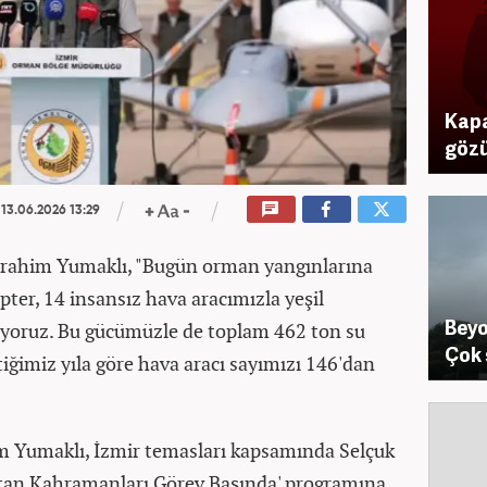
Kapa
gözü
13.06.2026 13:29
brahim Yumaklı, "Bugün orman yangınlarına
opter, 14 insansız hava aracımızla yeşil
Beyo
yoruz. Bu gücümüzle de toplam 462 ton su
Çok 
iğimiz yıla göre hava aracı sayımızı 146'dan
 Yumaklı, İzmir temasları kapsamında Selçuk
Vatan Kahramanları Görev Başında' programına