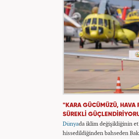
"KARA GÜCÜMÜZÜ, HAVA F
SÜREKLİ GÜÇLENDİRİYOR
Dünya
da iklim değişikliğinin et
hissedildiğinden bahseden Baka