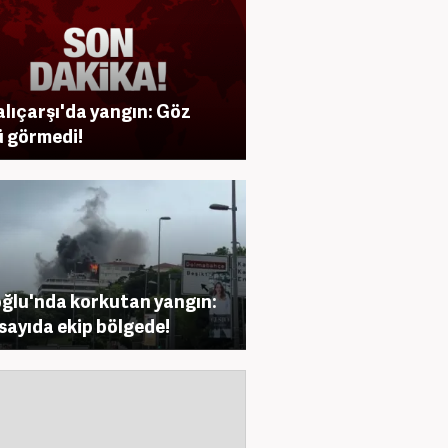
lıçarşı'da yangın: Göz
 görmedi!
ğlu'nda korkutan yangın:
sayıda ekip bölgede!