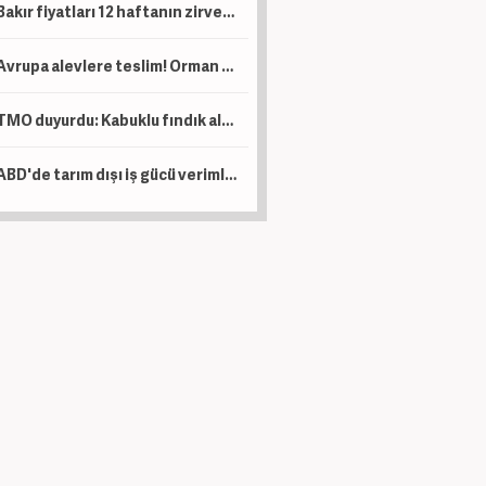
Bakır fiyatları 12 haftanın zirvesinde!
Avrupa alevlere teslim! Orman yangınlarının faturası 19 milyar avroyu aştı
TMO duyurdu: Kabuklu fındık alımında yeni dönem başlıyor! İşte tüm şartlar...
ABD'de tarım dışı iş gücü verimliliği ikinci çeyrekte beklenenden fazla arttı