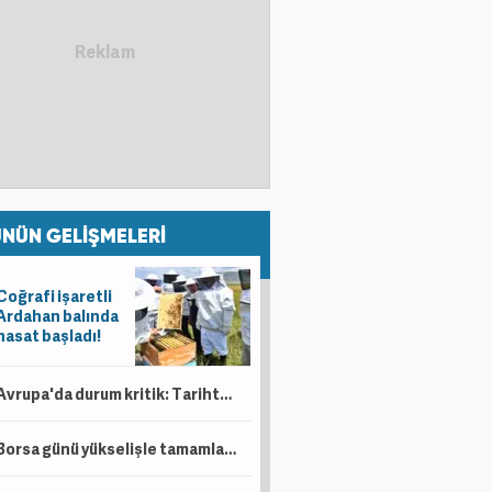
NÜN GELİŞMELERİ
Coğrafi işaretli
Ardahan balında
hasat başladı!
Avrupa'da durum kritik: Tarihte böylesi görülmedi
Borsa günü yükselişle tamamladı! En çok kazandıran belli oldu