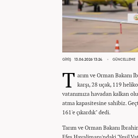
GİRİŞ
13.06.2026 13:24
GÜNCELLEME
T
arım ve Orman Bakanı İ
karşı, 28 uçak, 119 helik
vatanımıza havadan kalkan olu
atma kapasitesine sahibiz. Geçt
161'e çıkardık" dedi.
Tarım ve Orman Bakanı İbrahim
Efes Havalimanı'ndaki 'Yeşil 