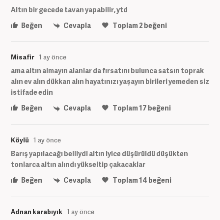
Altın bir gecede tavan yapabilir, ytd
Beğen
Cevapla
Toplam
2
beğeni
Misafir
1 ay önce
ama altın almayın alanlar da fırsatını bulunca satsın toprak
alın ev alın dükkan alın hayatınızı yaşayın birileri yemeden siz
istifade edin
Beğen
Cevapla
Toplam
17
beğeni
Köylü
1 ay önce
Barış yapılacağı belliydi altın iyice düşürüldü düşükten
tonlarca altın alındı yükseltip çakacaklar
Beğen
Cevapla
Toplam
14
beğeni
Adnan karabıyık
1 ay önce