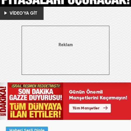
VİDEO'YA GİT