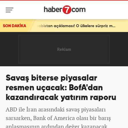
SON DAKİKA
Pakistan'dan son dakika Türkiye ve Suudi Arabistan açıklaması! O ülkelere sürpriz mesaj
Savaş biterse piyasalar
resmen uçacak: BofA'dan
kazandıracak yatırım raporu
ABD ile İran arasındaki savaş piyasaları
sarsarken, Bank of America olası bir barış
anlaşmasının ardından değer kazanacak