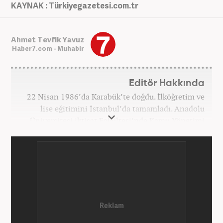
KAYNAK : Türkiyegazetesi.com.tr
Ahmet Tevfik Yavuz
Haber7.com - Muhabir
Editör Hakkında
22 Nisan 1986’da Karabük’te doğdu. İlköğretim ve
lise eğitimini İstanbul’da tamamladı. Anadolu
Üniversitesi iktisat Fakültesi’nde Kamu Yönetimi
okudu. Gazetecilik mesleğine 2021 yılında başladı.
Çalışma hayatına Haber7.com bünyesindeki
Gezelim.com seyahat sitesinde devam etmektedir.