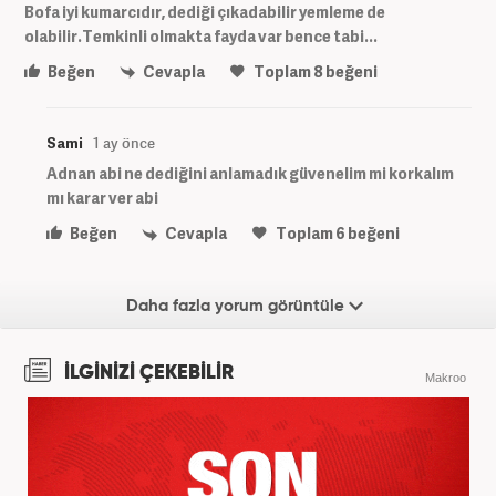
Bofa iyi kumarcıdır, dediği çıkadabilir yemleme de
olabilir.Temkinli olmakta fayda var bence tabi...
Beğen
Cevapla
Toplam
8
beğeni
Sami
1 ay önce
Adnan abi ne dediğini anlamadık güvenelim mi korkalım
mı karar ver abi
Beğen
Cevapla
Toplam
6
beğeni
Daha fazla yorum görüntüle
İLGİNİZİ ÇEKEBİLİR
Makroo