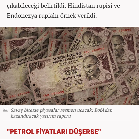
çıkabileceği belirtildi. Hindistan rupisi ve
Endonezya rupiahı örnek verildi.
Savaş biterse piyasalar resmen uçacak: BofA'dan
kazandıracak yatırım raporu
"PETROL FİYATLARI DÜŞERSE"