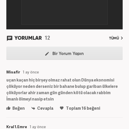
12
YORUMLAR
TÜMÜ
Bir Yorum Yapın
Misafir
1 ay önce
uçan kaçan hiç birşey olmaz rahat olun Dünya ekonomisi
çöküyor neden derseniz bir bahane bulup gariban ülkelere
çöküyorlar ahir zaman gün günden kötü olacak rabbim
İmanlı ölmeyi nasip etsin
Beğen
Cevapla
Toplam
16
beğeni
Kral 1.Emre
1 ay önce