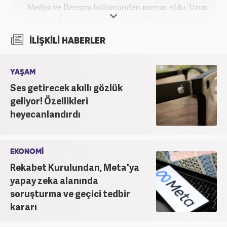
Medya ve İletişim bölümünden mezun oldu. Uzun
süre kendi alanında metin yazarlığı yapan Öztürk,
şu an Haber7.com'da "Muhabir - Editör" olarak görev
İLİŞKİLİ HABERLER
yapmaktadır. Ayrıca günümüz insan ilişkilerinde
saygının ve empatinin çok büyük bir güç olduğuna
inanmakta ve bu değerleri meslek hayatında da ön
YAŞAM
planda tutmaktadır.
Ses getirecek akıllı gözlük
geliyor! Özellikleri
heyecanlandırdı
EKONOMİ
Rekabet Kurulundan, Meta'ya
yapay zeka alanında
soruşturma ve geçici tedbir
kararı