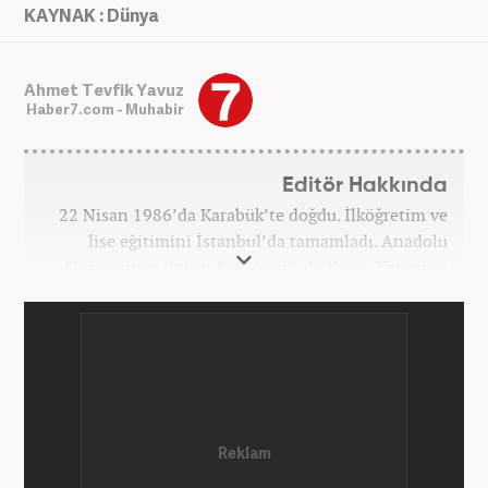
KAYNAK : Dünya
Ahmet Tevfik Yavuz
Haber7.com - Muhabir
Editör Hakkında
22 Nisan 1986’da Karabük’te doğdu. İlköğretim ve
lise eğitimini İstanbul’da tamamladı. Anadolu
Üniversitesi iktisat Fakültesi’nde Kamu Yönetimi
okudu. Gazetecilik mesleğine 2021 yılında başladı.
Çalışma hayatına Haber7.com bünyesindeki
Gezelim.com seyahat sitesinde devam etmektedir.