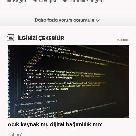
Beğen
Cevapla
Toplam
7
beğeni
Daha fazla yorum görüntüle
İLGİNİZİ ÇEKEBİLİR
Makroo
Açık kaynak mı, dijital bağımlılık mı?
Haber7