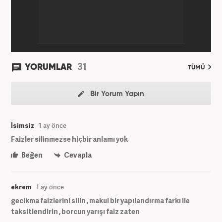
31
YORUMLAR
TÜMÜ
Bir Yorum Yapın
İsimsiz
1 ay önce
Faizler silinmezse hiçbir anlamı yok
Beğen
Cevapla
ekrem
1 ay önce
gecikma faizlerini silin , makul bir yapılandırma farkı ile
taksitlendirin , borcun yarışı faiz zaten