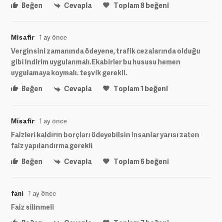
Beğen
Cevapla
Toplam
8
beğeni
Misafir
1 ay önce
Verginsini zamanında ödeyene, trafik cezalarında olduğu
gibi indirim uygulanmalı.Ekabirler bu hususu hemen
uygulamaya koymalı. teşvik gerekli.
Beğen
Cevapla
Toplam
1
beğeni
Misafir
1 ay önce
Faizleri kaldırın borçları ödeyebilsin insanlar yarısı zaten
faiz yapılandırma gerekli
Beğen
Cevapla
Toplam
6
beğeni
fani
1 ay önce
Faiz silinmeli