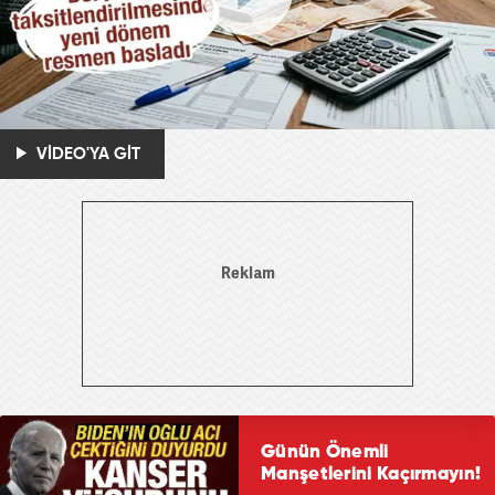
VİDEO'YA GİT