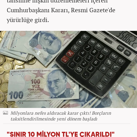
tahsiline ilişkin düzenlemeleri içeren
Cumhurbaşkanı Kararı, Resmi Gazete'de
yürürlüğe girdi.
Milyonlara nefes aldıracak karar çıktı! Borçların
taksitlendirilmesinde yeni dönem başladı
"SINIR 10 MİLYON TL'YE ÇIKARILDI"