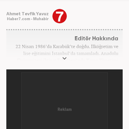
Ahmet Tevfik Yavuz
Haber7.com - Muhabir
Editör Hakkında
22 Nisan 1986’da Karabük’te doğdu. İlköğretim ve
lise eğitimini İstanbul’da tamamladı. Anadolu
Üniversitesi iktisat Fakültesi’nde Kamu Yönetimi
okudu. Gazetecilik mesleğine 2021 yılında başladı.
Çalışma hayatına Haber7.com bünyesindeki
Gezelim.com seyahat sitesinde devam etmektedir.