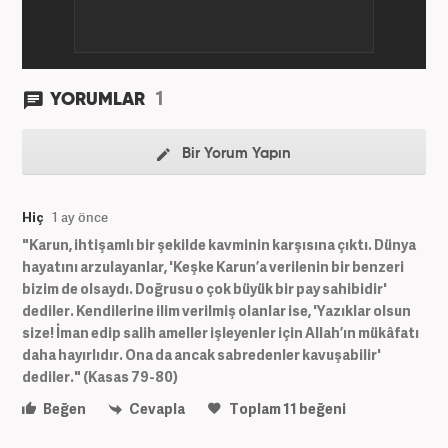
1
YORUMLAR
Bir Yorum Yapın
Hiç
1 ay önce
"Karun, ihtişamlı bir şekilde kavminin karşısına çıktı. Dünya
hayatını arzulayanlar, 'Keşke Karun’a verilenin bir benzeri
bizim de olsaydı. Doğrusu o çok büyük bir pay sahibidir'
dediler. Kendilerine ilim verilmiş olanlar ise, 'Yazıklar olsun
size! İman edip salih ameller işleyenler için Allah’ın mükâfatı
daha hayırlıdır. Ona da ancak sabredenler kavuşabilir'
dediler." (Kasas 79-80)
Beğen
Cevapla
Toplam
11
beğeni