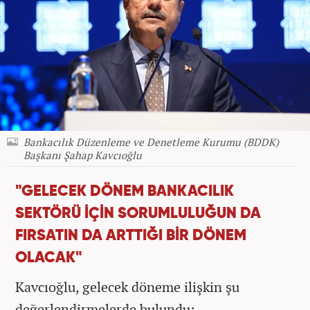
Bankacılık Düzenleme ve Denetleme Kurumu (BDDK)
Başkanı Şahap Kavcıoğlu
"GELECEK DÖNEM BANKACILIK
SEKTÖRÜ İÇİN SORUMLULUĞUN DA
FIRSATIN DA ARTTIĞI BİR DÖNEM
OLACAK"
Kavcıoğlu, gelecek döneme ilişkin şu
değerlendirmelerde bulundu: