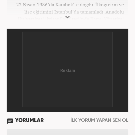
22 Nisan 1986’da Karabük’te doğdu. İlköğretim ve
lise eğitimini İstanbul’da tamamladı. Anadolu
Üniversitesi iktisat Fakültesi’nde Kamu Yönetimi
okudu. Gazetecilik mesleğine 2021 yılında başladı.
Çalışma hayatına Haber7.com bünyesindeki
Gezelim.com seyahat sitesinde devam etmektedir.
YORUMLAR
İLK YORUM YAPAN SEN OL