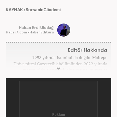
KAYNAK : BorsaninGündemi
Hakan Erdi Uludağ
Haber7.com - Haber Editörü
Editör Hakkında
1998 yılında İstanbul'da doğdu. Maltepe
Üniversitesi Gazetecilik bölümünden 2022 yılında
mezun oldu. Gazetecilik kariyerine üniversite
yıllarında okurken başladı. 4 yıldır aktif olarak
Gazetecilik kariyerini sürdürüyor. Meslek hayatına
Kanal 7 Medya Grubu'na bağlı Haber7.com'da
'Editör' olarak devam ediyor.