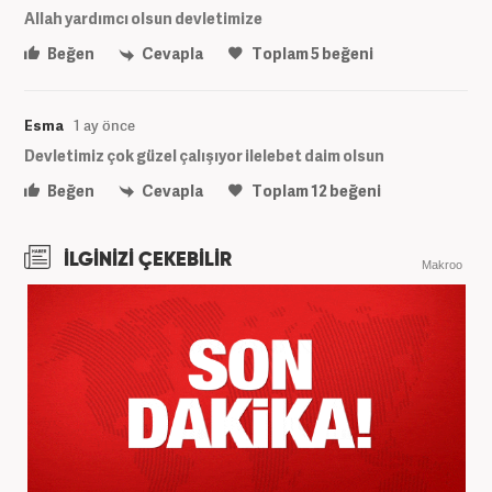
Allah yardımcı olsun devletimize
Beğen
Cevapla
Toplam
5
beğeni
Esma
1 ay önce
Devletimiz çok güzel çalışıyor ilelebet daim olsun
Beğen
Cevapla
Toplam
12
beğeni
İLGİNİZİ ÇEKEBİLİR
Makroo