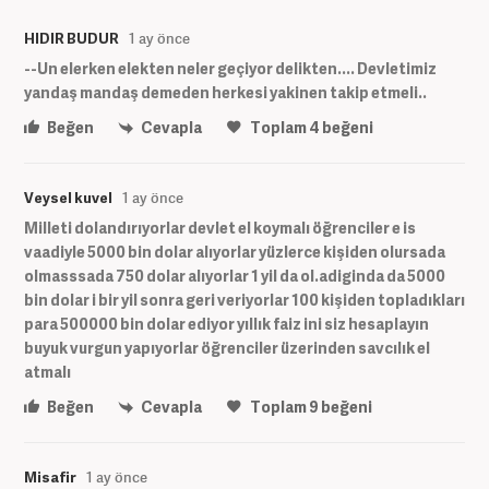
HIDIR BUDUR
1 ay önce
--Un elerken elekten neler geçiyor delikten.... Devletimiz
yandaş mandaş demeden herkesi yakinen takip etmeli..
Beğen
Cevapla
Toplam
4
beğeni
Veysel kuvel
1 ay önce
Milleti dolandırıyorlar devlet el koymalı öğrenciler e is
vaadiyle 5000 bin dolar alıyorlar yüzlerce kişiden olursada
olmasssada 750 dolar alıyorlar 1 yil da ol.adiginda da 5000
bin dolar i bir yil sonra geri veriyorlar 100 kişiden topladıkları
para 500000 bin dolar ediyor yıllık faiz ini siz hesaplayın
buyuk vurgun yapıyorlar öğrenciler üzerinden savcılık el
atmalı
Beğen
Cevapla
Toplam
9
beğeni
Misafir
1 ay önce