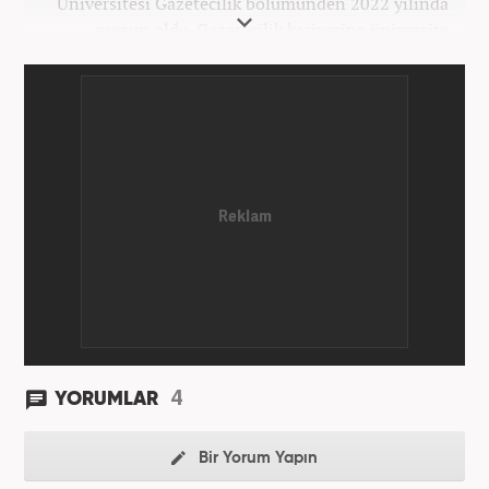
Üniversitesi Gazetecilik bölümünden 2022 yılında
mezun oldu. Gazetecilik kariyerine üniversite
yıllarında okurken başladı. 4 yıldır aktif olarak
Gazetecilik kariyerini sürdürüyor. Meslek hayatına
Kanal 7 Medya Grubu'na bağlı Haber7.com'da
'Editör' olarak devam ediyor.
4
YORUMLAR
Bir Yorum Yapın