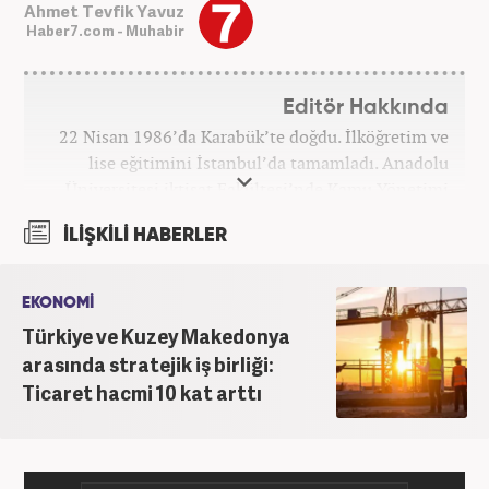
Ahmet Tevfik Yavuz
Haber7.com - Muhabir
Editör Hakkında
22 Nisan 1986’da Karabük’te doğdu. İlköğretim ve
lise eğitimini İstanbul’da tamamladı. Anadolu
Üniversitesi iktisat Fakültesi’nde Kamu Yönetimi
okudu. Gazetecilik mesleğine 2021 yılında başladı.
İLİŞKİLİ HABERLER
Çalışma hayatına Haber7.com bünyesindeki
Gezelim.com seyahat sitesinde devam etmektedir.
EKONOMİ
Türkiye ve Kuzey Makedonya
arasında stratejik iş birliği:
Ticaret hacmi 10 kat arttı