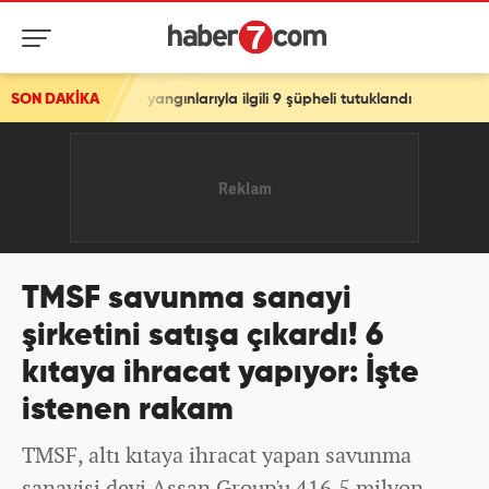
angınlarıyla ilgili 9 şüpheli tutuklandı
SON DAKİKA
TMSF savunma sanayi
şirketini satışa çıkardı! 6
kıtaya ihracat yapıyor: İşte
istenen rakam
TMSF, altı kıtaya ihracat yapan savunma
sanayisi devi Assan Group'u 416,5 milyon