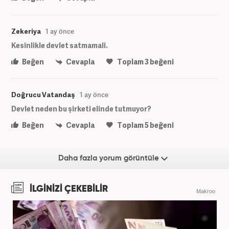
Zekeriya
1 ay önce
Kesinlikle devlet satmamali.
Beğen
Cevapla
Toplam
3
beğeni
Doğrucu Vatandaş
1 ay önce
Devlet neden bu şirketi elinde tutmuyor?
Beğen
Cevapla
Toplam
5
beğeni
Daha fazla yorum görüntüle
İLGİNİZİ ÇEKEBİLİR
Makroo