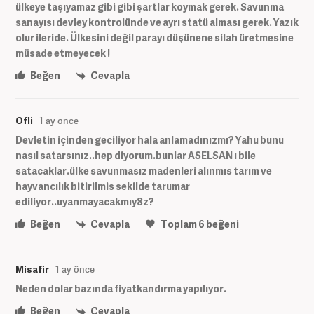
ülkeye taşıyamaz gibi gibi şartlar koymak gerek. Savunma
sanayısı devley kontrolünde ve ayrı statü alması gerek. Yazık
olur ileride. Ülkesini değil parayı düşünene silah üretmesine
müsade etmeyecek !
Beğen
Cevapla
Ofli
1 ay önce
Devletin içinden geciliyor hala anlamadınızmı? Yahu bunu
nasıl satarsınız..hep diyorum.bunlar ASELSAN ı bile
satacaklar.ülke savunmasız madenleri alınmıs tarım ve
hayvancılık bitirilmis sekilde tarumar
ediliyor..uyanmayacakmıy8z?
Beğen
Cevapla
Toplam
6
beğeni
Misafir
1 ay önce
Neden dolar bazında fiyatkandırma yapılıyor.
Beğen
Cevapla