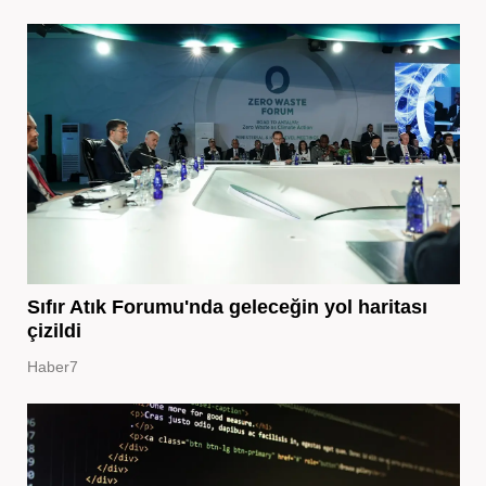
Sıfır Atık Forumu'nda geleceğin yol haritası
çizildi
Haber7