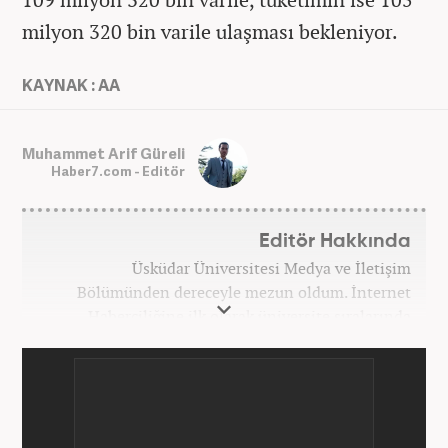
milyon 320 bin varile ulaşması bekleniyor. ​​​​​​​
KAYNAK : AA
Muhammet Arif Güreli
Haber7.com - Editör
Editör Hakkında
Üsküdar Üniversitesi Medya ve İletişim
Bölümünden dereceyle mezun oldum. İnternet
Haberciliğine ilk olarak üniversite sıralarında
kurduğum internet haber sitesiyle başladım.
Kurduğum sitede 1 yıl kadar sağlık, spor ve kültür
kategorilerinde röportaj, özel haber ve analiz
yazıları yazdım. 2022 yılından bu yana Haber7
bünyesinde başlıca gündem, siyaset, dünya,