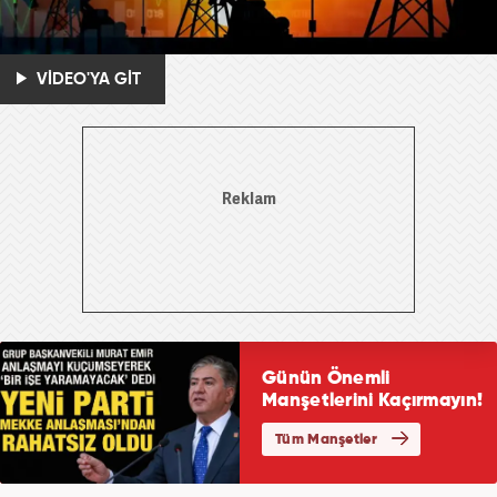
VİDEO'YA GİT