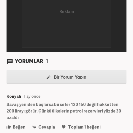
ekonomi kategorileri olmak üzere çok sayıda haber,
grafik ve video hazırladım. Kariyerime Haber7'de
gündem editörü olarak devam etmekteyim.
1
YORUMLAR
Bir Yorum Yapın
Konyalı
1 ay önce
Savaş yeniden başlarsa bu sefer 120 150 değil hakketten
200 lirayı görür. Çünkü ülkelerin petrol rezervleri yüzde 30
azaldı
Beğen
Cevapla
Toplam
1
beğeni