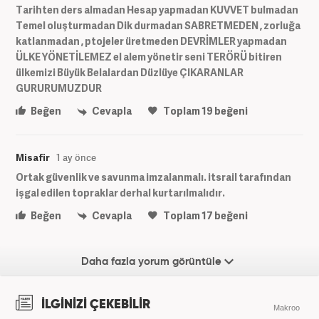
Tarihten ders almadan Hesap yapmadan KUVVET bulmadan
Temel oluşturmadan Dik durmadan SABRETMEDEN , zorluğa
katlanmadan , ptojeler üretmeden DEVRİMLER yapmadan
ÜLKE YÖNETİLEMEZ el alem yönetir seni TERÖRÜ bitiren
ülkemizi Büyük Belalardan Düzlüye ÇIKARANLAR
GURURUMUZDUR
Beğen
Cevapla
Toplam
19
beğeni
Misafir
1 ay önce
Ortak güvenlik ve savunma imzalanmalı. itsrail tarafından
işgal edilen topraklar derhal kurtarılmalıdır.
Beğen
Cevapla
Toplam
17
beğeni
Daha fazla yorum görüntüle
İLGİNİZİ ÇEKEBİLİR
Makroo