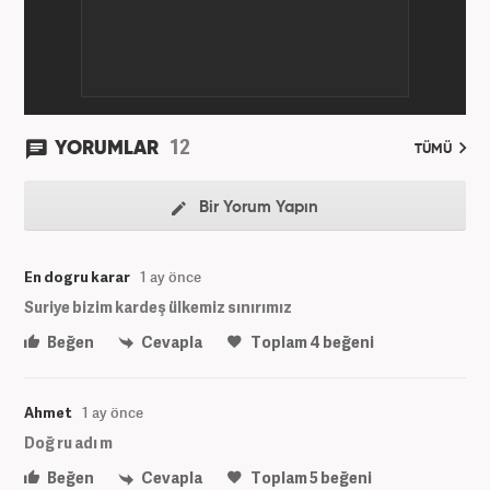
12
YORUMLAR
TÜMÜ
Bir Yorum Yapın
En dogru karar
1 ay önce
Suriye bizim kardeş ülkemiz sınırımız
Beğen
Cevapla
Toplam
4
beğeni
Ahmet
1 ay önce
Doğ ru adı m
Beğen
Cevapla
Toplam
5
beğeni