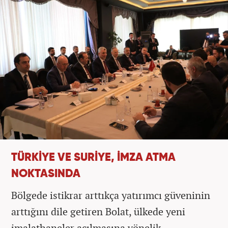
TÜRKİYE VE SURİYE, İMZA ATMA
NOKTASINDA
Bölgede istikrar arttıkça yatırımcı güveninin
arttığını dile getiren Bolat, ülkede yeni
imalathaneler açılmasına yönelik