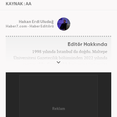
KAYNAK : AA
Hakan Erdi Uludağ
Haber7.com - Haber Editörü
Editör Hakkında
1998 yılında İstanbul'da doğdu. Maltepe
Üniversitesi Gazetecilik bölümünden 2022 yılında
mezun oldu. Gazetecilik kariyerine üniversite
yıllarında okurken başladı. 4 yıldır aktif olarak
Gazetecilik kariyerini sürdürüyor. Meslek hayatına
Kanal 7 Medya Grubu'na bağlı Haber7.com'da
'Editör' olarak devam ediyor.