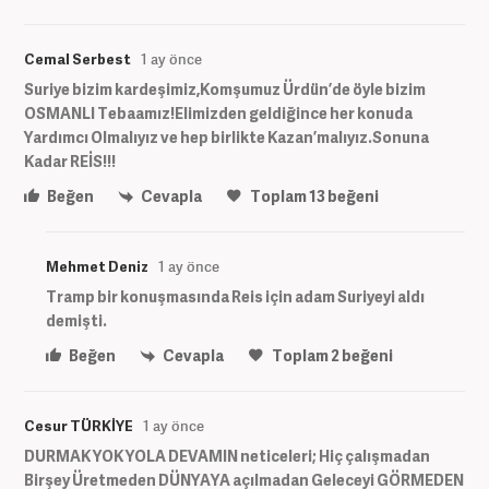
Cemal Serbest
1 ay önce
Suriye bizim kardeşimiz,Komşumuz Ürdün’de öyle bizim
OSMANLI Tebaamız!Elimizden geldiğince her konuda
Yardımcı Olmalıyız ve hep birlikte Kazan’malıyız.Sonuna
Kadar REİS!!!
Beğen
Cevapla
Toplam
13
beğeni
Mehmet Deniz
1 ay önce
Tramp bir konuşmasında Reis için adam Suriyeyi aldı
demişti.
Beğen
Cevapla
Toplam
2
beğeni
Cesur TÜRKİYE
1 ay önce
DURMAK YOK YOLA DEVAMIN neticeleri; Hiç çalışmadan
Birşey Üretmeden DÜNYAYA açılmadan Geleceyi GÖRMEDEN