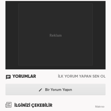
Gazetecilik kariyerini sürdürüyor. Meslek hayatına
Kanal 7 Medya Grubu'na bağlı Haber7.com'da
'Editör' olarak devam ediyor.
YORUMLAR
İLK YORUM YAPAN SEN OL
Bir Yorum Yapın
İLGİNİZİ ÇEKEBİLİR
Makroo