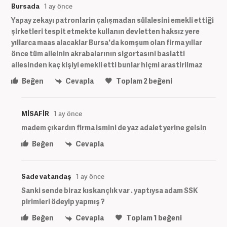
Bursada
1 ay önce
Yapay zekayı patronlarin çalışmadan sülalesini emekli ettiği
şirketleri tespit etmekte kullanın devletten haksız yere
yıllarca maas alacaklar Bursa'da komşum olan firma yıllar
önce tüm aileinin akrabalarının sigortasıni baslatti
ailesinden kaç kişiyi emekli etti bunlar hiçmi arastirilmaz
Beğen
Cevapla
Toplam
2
beğeni
MİSAFİR
1 ay önce
madem çıkardın firma ismini de yaz adalet yerine gelsin
Beğen
Cevapla
Sade vatandaş
1 ay önce
Sanki sende biraz kıskançlık var . yaptıysa adam SSK
pirimleri ödeyip yapmış ?
Beğen
Cevapla
Toplam
1
beğeni