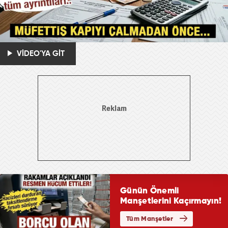
VİDEO'YA GİT