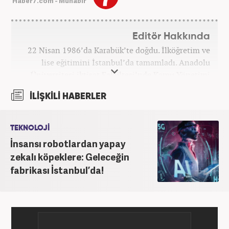
Haber7.com - Muhabir
Editör Hakkında
22 Nisan 1986’da Karabük’te doğdu. İlköğretim ve
lise eğitimini İstanbul’da tamamladı. Anadolu
Üniversitesi iktisat Fakültesi’nde Kamu Yönetimi
okudu. Gazetecilik mesleğine 2021 yılında başladı.
İLİŞKİLİ HABERLER
Çalışma hayatına Haber7.com bünyesindeki
Gezelim.com seyahat sitesinde devam etmektedir.
TEKNOLOJİ
İnsansı robotlardan yapay
zekalı köpeklere: Geleceğin
fabrikası İstanbul’da!