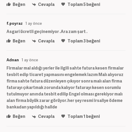
Beğen
Cevapla
Toplam
5
beğeni
f.poyraz
1 ay önce
Asgari ücretli geçinemiyor .Ara zam şart .
Beğen
Cevapla
Toplam
3
beğeni
Adnan
1 ay önce
Firmalar mal aldığı yerler ile ilgili sahte fatura kesen firmalar
tesbit edip ticaret yapmasını engelemek lazım Malı alıyoruz
firma sahte fatura düzenleyen çıkıyor sonra malı alan firma
faturayı çıkartmak zorunda kalıyor faturayı kesen sorumlu
tutulmuyor anında tesbit edilip Engel olması gerekiyor malı
alan firma büyük zarar görüyor.her şey resmi irsaliye ödeme
bankadan yapıldığı hallde
Beğen
Cevapla
Toplam
1
beğeni