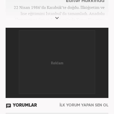
Editör Hakkında
22 Nisan 1986’da Karabük’te doğdu. İlköğretim ve
lise eğitimini İstanbul’da tamamladı. Anadolu
Üniversitesi iktisat Fakültesi’nde Kamu Yönetimi
okudu. Gazetecilik mesleğine 2021 yılında başladı.
Çalışma hayatına Haber7.com bünyesindeki
Gezelim.com seyahat sitesinde devam etmektedir.
YORUMLAR
İLK YORUM YAPAN SEN OL