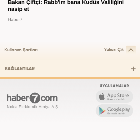
Bakan Çiftçi: Rabb'im bana Kudüs Valiliğini
nasip et
Haber7
Yukarı Çık
Kullanım Şartları
BAĞLANTILAR
UYGULAMALAR
Nokta Elektronik Medya A.Ş.