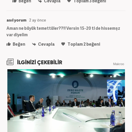
Beğen
Cevapla
Toplam
3
beğeni
asıl yorum
2 ay önce
Aman ne büyük temettüler??!! Versin 15-20 tl de hissemşz
var diyelim
Beğen
Cevapla
Toplam
2
beğeni
İLGİNİZİ ÇEKEBİLİR
Makroo