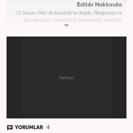
Editör Hakkında
22 Nisan 1986’da Karabük’te doğdu. İlköğretim ve
lise eğitimini İstanbul’da tamamladı. Anadolu
Üniversitesi iktisat Fakültesi’nde Kamu Yönetimi
okudu. Gazetecilik mesleğine 2021 yılında başladı.
Çalışma hayatına Haber7.com bünyesindeki
Gezelim.com seyahat sitesinde devam etmektedir.
4
YORUMLAR