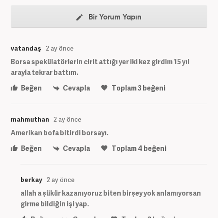
Bir Yorum Yapın
vatandaş
2 ay önce
Borsa spekülatörlerin cirit attığı yer iki kez girdim 15 yıl
arayla tekrar battım.
Beğen
Cevapla
Toplam
3
beğeni
mahmuthan
2 ay önce
Amerikan bofa bitirdi borsayı.
Beğen
Cevapla
Toplam
4
beğeni
berkay
2 ay önce
allah a şükür kazanıyoruz biten birşey yok anlamıyorsan
girme bildiğin işi yap.