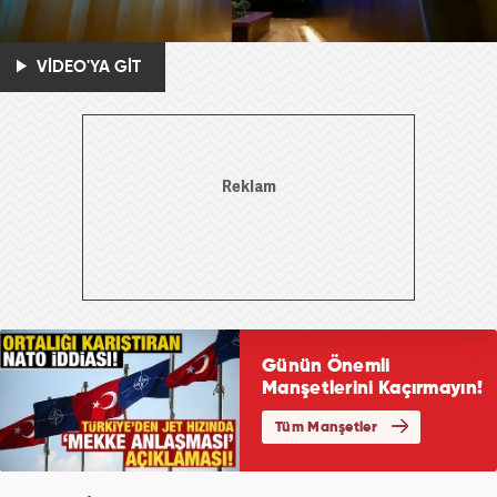
VİDEO'YA GİT