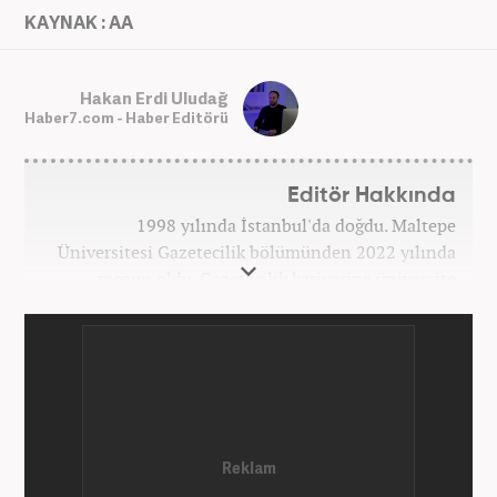
KAYNAK : AA
Hakan Erdi Uludağ
Haber7.com - Haber Editörü
Editör Hakkında
1998 yılında İstanbul'da doğdu. Maltepe
Üniversitesi Gazetecilik bölümünden 2022 yılında
mezun oldu. Gazetecilik kariyerine üniversite
yıllarında okurken başladı. 4 yıldır aktif olarak
Gazetecilik kariyerini sürdürüyor. Meslek hayatına
Kanal 7 Medya Grubu'na bağlı Haber7.com'da
'Editör' olarak devam ediyor.