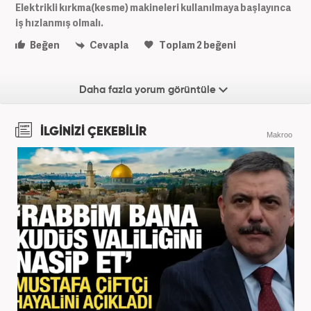
Elektrikli kırkma(kesme) makineleri kullanılmaya başlayınca
iş hızlanmış olmalı.
Beğen
Cevapla
Toplam
2
beğeni
Daha fazla yorum görüntüle
İLGİNİZİ ÇEKEBİLİR
Makroo