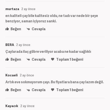
murtaza
2 ay önce
en kaliteli çay bile kalitesiz oldu, ne tadı var nede bir şeye
benziyor, saman içiyoruz sanki.
Beğen
Cevapla
BERA
2 ay önce
Çaylarada ilaç gübre veriliyor acaba ne kadar sağlıklı
Beğen
Cevapla
Toplam
1
beğeni
Kocaeli
2 ay önce
Artık eve sokmuyorum çayı. Bu fiyatlara bana çay lazım değil.
Beğen
Cevapla
Toplam
1
beğeni
Kayacık
2 ay önce