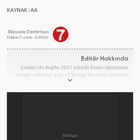
KAYNAK : AA
Mesude Demirhan
Haber7.com - Editör
Editör Hakkında
Çankırı’da doğdu. 2015 yılında lisans eğitiminin
hemen ardından aynı yıl kariyer hayatına ekonomi
muhabiri olarak başladı. Çeşitli ulusal medya
kuruluşlarında ekonomi alanında sayısız özel haber
ve röportajlar yaptı. 2026'dan beri ekonominin
nabzını tutan ve ses getiren çalışmalarını Haber7’de
sürdürüyor. ‎