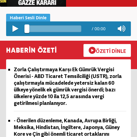
/
00:00
HABERİN ÖZETİ
ÖZETİ DİNLE
Zorla Çalıştırmaya Karşı Ek Gümrük Vergisi
Önerisi - ABD Ticaret Temsilciliği (USTR), zorla
çalıştırmayla mücadelede yetersiz kalan 60
ülkeye yönelik ek gümrük vergisi önerdi; bazı
ülkelere yüzde 10 ila 12,5 arasında vergi
getirilmesi planlanıyor.
- Önerilen düzenleme, Kanada, Avrupa Birliği,
Meksika, Hindistan, İngiltere, Japonya, Güney
Kore ve Çin gibi önemli ticaret ortaklarını