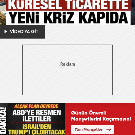
VİDEO'YA GİT