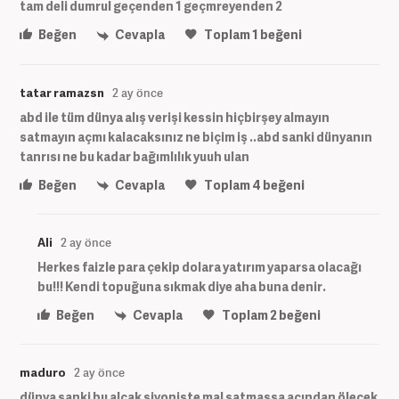
tam deli dumrul geçenden 1 geçmreyenden 2
Beğen
Cevapla
Toplam
1
beğeni
tatar ramazsn
2 ay önce
abd ile tüm dünya alış verişi kessin hiçbirşey almayın
satmayın açmı kalacaksınız ne biçim iş ..abd sanki dünyanın
tanrısı ne bu kadar bağımlılık yuuh ulan
Beğen
Cevapla
Toplam
4
beğeni
Ali
2 ay önce
Herkes faizle para çekip dolara yatırım yaparsa olacağı
bu!!! Kendi topuğuna sıkmak diye aha buna denir.
Beğen
Cevapla
Toplam
2
beğeni
maduro
2 ay önce
dünya sanki bu alçak siyoniste mal satmassa acından ölecek