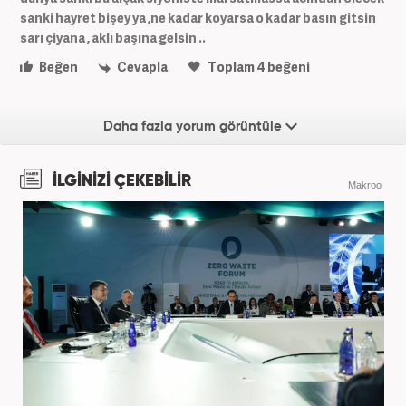
sanki hayret bişey ya ,ne kadar koyarsa o kadar basın gitsin
sarı çiyana , aklı başına gelsin ..
Beğen
Cevapla
Toplam
4
beğeni
Daha fazla yorum görüntüle
İLGİNİZİ ÇEKEBİLİR
Makroo