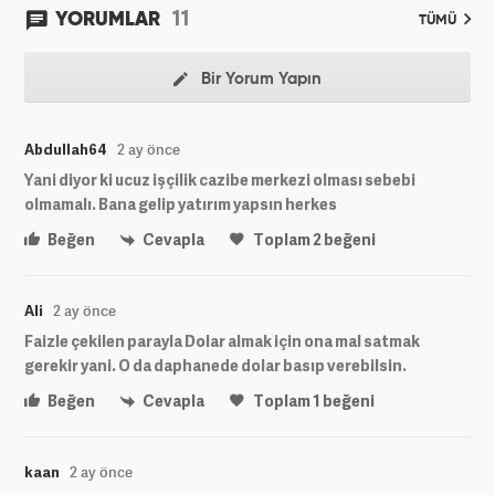
11
YORUMLAR
TÜMÜ
Bir Yorum Yapın
Abdullah64
2 ay önce
Yani diyor ki ucuz işçilik cazibe merkezi olması sebebi
olmamalı. Bana gelip yatırım yapsın herkes
Beğen
Cevapla
Toplam
2
beğeni
Ali
2 ay önce
Faizle çekilen parayla Dolar almak için ona mal satmak
gerekir yani. O da daphanede dolar basıp verebilsin.
Beğen
Cevapla
Toplam
1
beğeni
kaan
2 ay önce