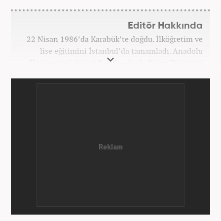
Editör Hakkında
22 Nisan 1986’da Karabük’te doğdu. İlköğretim ve
lise eğitimini İstanbul’da tamamladı. Anadolu
Üniversitesi iktisat Fakültesi’nde Kamu Yönetimi
okudu. Gazetecilik mesleğine 2021 yılında başladı.
Çalışma hayatına Haber7.com bünyesindeki
Gezelim.com seyahat sitesinde devam etmektedir.