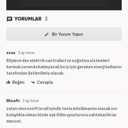
3
YORUMLAR
Bir Yorum Yapın
esas
2 ay önce
Böylece dev elektrik santralleri ve soğutma sistemleri
kurmak zorunda kalmıyacak bu iş için gereken enerji kullanıcı
tarafından üstlenilmiş olacak.
Beğen
Cevapla
Misafir
2 ay önce
zaten microsoft israil içindir tesla müslümanmı olacak zor
kolaylıkla olmaz bizde aşk ölüm uyuşturucu sahtekarlık lar
mevcut.