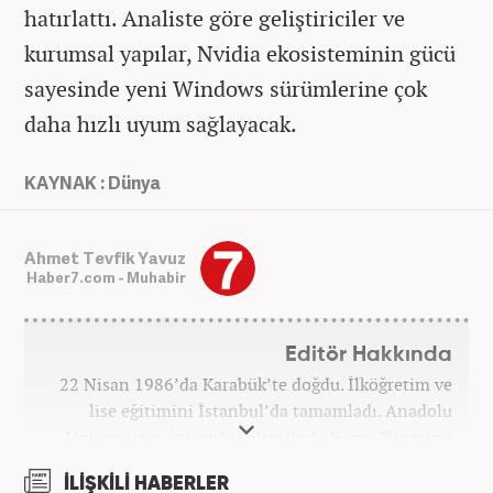
hatırlattı. Analiste göre geliştiriciler ve
kurumsal yapılar, Nvidia ekosisteminin gücü
sayesinde yeni Windows sürümlerine çok
daha hızlı uyum sağlayacak.
KAYNAK : Dünya
Ahmet Tevfik Yavuz
Haber7.com - Muhabir
Editör Hakkında
22 Nisan 1986’da Karabük’te doğdu. İlköğretim ve
lise eğitimini İstanbul’da tamamladı. Anadolu
Üniversitesi iktisat Fakültesi’nde Kamu Yönetimi
okudu. Gazetecilik mesleğine 2021 yılında başladı.
İLİŞKİLİ HABERLER
Çalışma hayatına Haber7.com bünyesindeki