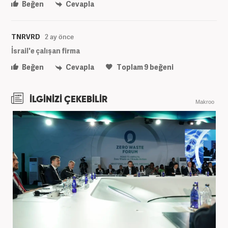
Beğen
Cevapla
TNRVRD
2 ay önce
İsrail'e çalışan firma
Beğen
Cevapla
Toplam
9
beğeni
İLGİNİZİ ÇEKEBİLİR
Makroo